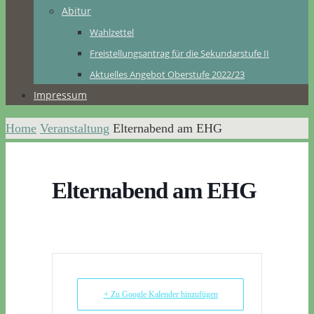
Abitur
Wahlzettel
Freistellungsantrag für die Sekundarstufe II
Aktuelles Angebot Oberstufe 2022/23
Impressum
Home
Veranstaltung
Elternabend am EHG
Elternabend am EHG
+ Zu Google Kalender hinzufügen