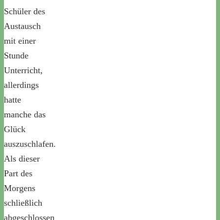
Schüler des
Austausch
mit einer
Stunde
Unterricht,
allerdings
hatte
manche das
Glück
auszuschlafen.
Als dieser
Part des
Morgens
schließlich
abgeschlossen