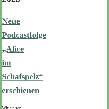
Neue
Podcastfolge
„Alice
im
Schafspelz“
erschienen
Wir starten