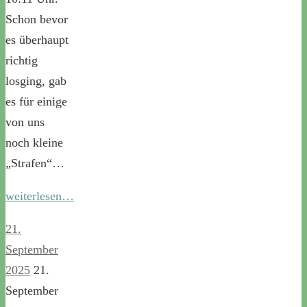
Schon bevor
es überhaupt
richtig
losging, gab
es für einige
von uns
noch kleine
„Strafen“…
weiterlesen…
21.
September
2025
21.
September