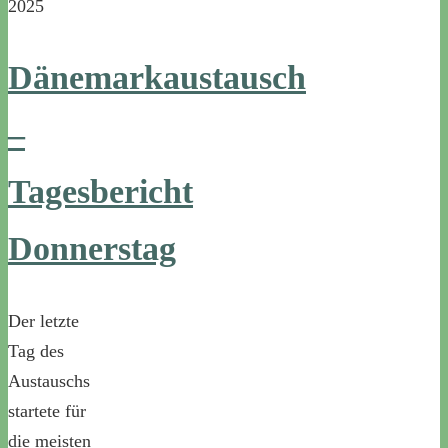
2025
Dänemarkaustausch
–
Tagesbericht
Donnerstag
Der letzte
Tag des
Austauschs
startete für
die meisten