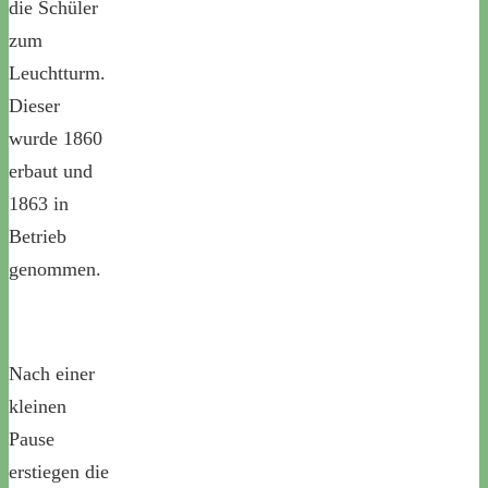
die Schüler
zum
Leuchtturm.
Dieser
wurde 1860
erbaut und
1863 in
Betrieb
genommen.
Nach einer
kleinen
Pause
erstiegen die