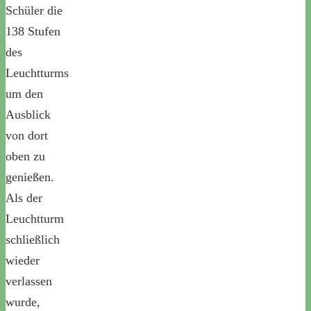
Schüler die
138 Stufen
des
Leuchtturms
um den
Ausblick
von dort
oben zu
genießen.
Als der
Leuchtturm
schließlich
wieder
verlassen
wurde,