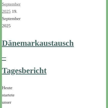
September
2025
19.
September
2025
Dänemarkaustausch
–
Tagesbericht
Heute
startete
unser