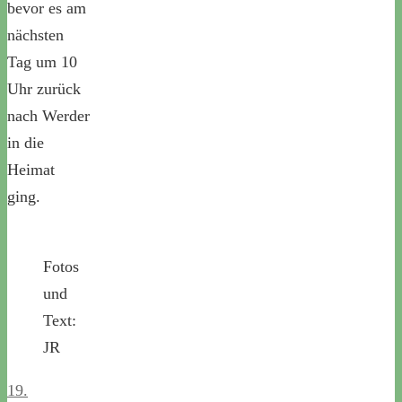
bevor es am
nächsten
Tag um 10
Uhr zurück
nach Werder
in die
Heimat
ging.
Fotos
und
Text:
JR
19.