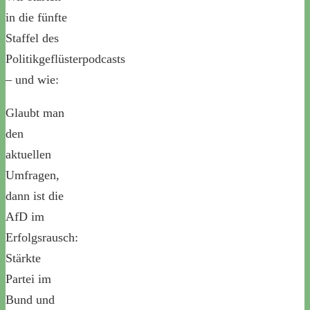
in die fünfte
Staffel des
Politikgeflüsterpodcasts
– und wie:
Glaubt man
den
aktuellen
Umfragen,
dann ist die
AfD im
Erfolgsrausch:
Stärkte
Partei im
Bund und