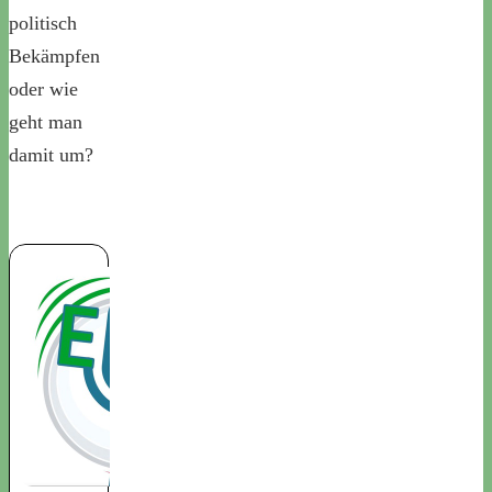
politisch
Bekämpfen
oder wie
geht man
damit um?