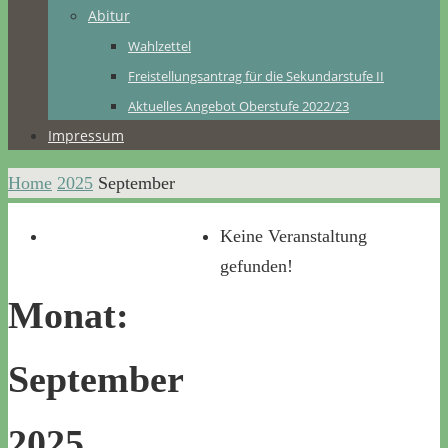
Abitur
Wahlzettel
Freistellungsantrag für die Sekundarstufe II
Aktuelles Angebot Oberstufe 2022/23
Impressum
Home
2025
September
Keine Veranstaltung
gefunden!
Monat:
September
2025