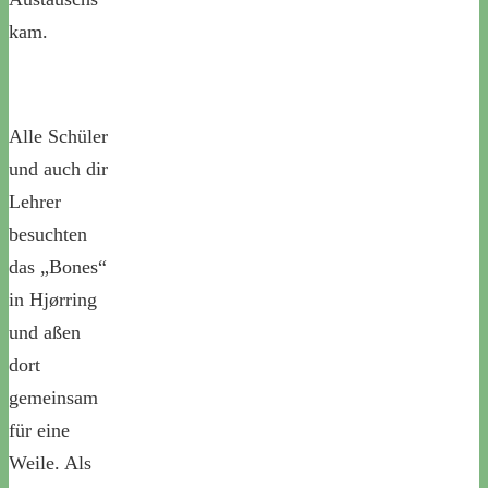
kam.
Alle Schüler
und auch dir
Lehrer
besuchten
das „Bones“
in Hjørring
und aßen
dort
gemeinsam
für eine
Weile. Als