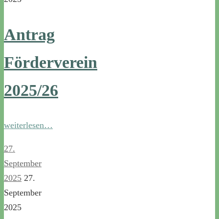
Antrag
Förderverein
2025/26
weiterlesen…
27.
September
2025
27.
September
2025