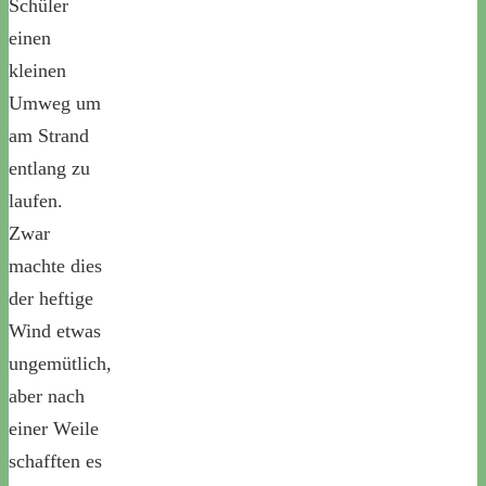
Schüler
einen
kleinen
Umweg um
am Strand
entlang zu
laufen.
Zwar
machte dies
der heftige
Wind etwas
ungemütlich,
aber nach
einer Weile
schafften es