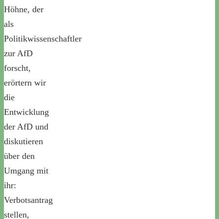
Höhne, der
als
Politikwissenschaftler
zur AfD
forscht,
erörtern wir
die
Entwicklung
der AfD und
diskutieren
über den
Umgang mit
ihr:
Verbotsantrag
stellen,