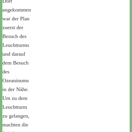
Dort
angekommen
war der Plan
zuerst der
Besuch des
Leuchtturms
und darauf
dem Besuch
des
Ozeaninums
in der Nähe.
Um zu dem
Leuchtturm
zu gelangen,
machten die