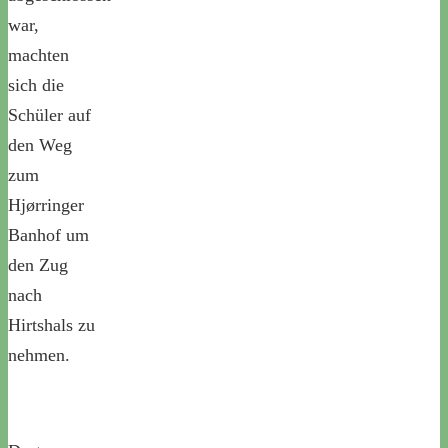
war,
machten
sich die
Schüler auf
den Weg
zum
Hjørringer
Banhof um
den Zug
nach
Hirtshals zu
nehmen.