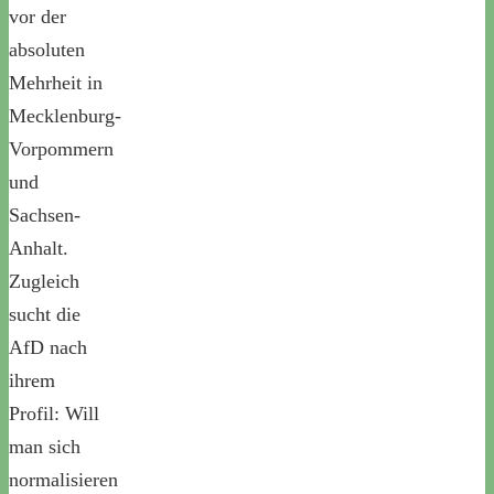
vor der
absoluten
Mehrheit in
Mecklenburg-
Vorpommern
und
Sachsen-
Anhalt.
Zugleich
sucht die
AfD nach
ihrem
Profil: Will
man sich
normalisieren