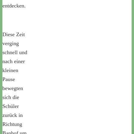
entdecken.
Diese Zeit
verging
schnell und
nach einer
kleinen
Pause
bewegten
sich die
Schüler
zurück in
Richtung
Banhof um