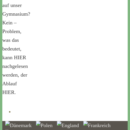
auf unser
Gymnasium?
Kein –
Problem,
was das
bedeutet,
kann HIER
nachgelesen
werden, der
Ablauf
HIER.