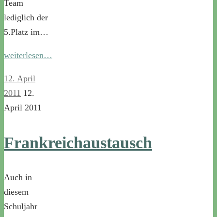
Team
lediglich der
5.Platz im…
weiterlesen…
12. April
2011
12.
April 2011
Frankreichaustausch
Auch in
diesem
Schuljahr