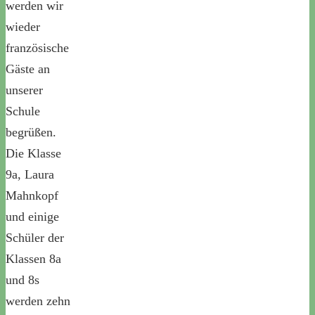
werden wir
wieder
französische
Gäste an
unserer
Schule
begrüßen.
Die Klasse
9a, Laura
Mahnkopf
und einige
Schüler der
Klassen 8a
und 8s
werden zehn