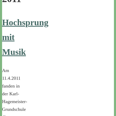
Hochsprung
mit
Musik
Am
11.4.2011
fanden in
der Karl-
Hagemeister-
Grundschule