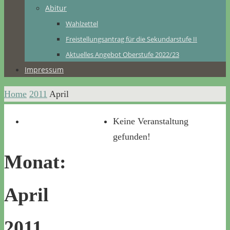
Abitur
Wahlzettel
Freistellungsantrag für die Sekundarstufe II
Aktuelles Angebot Oberstufe 2022/23
Impressum
Home
2011
April
Keine Veranstaltung
gefunden!
Monat:
April
2011