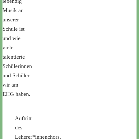
lebendig
Musik an
unserer
Schule ist
und wie
viele
talentierte
Schülerinnen
und Schüler
wir am
EHG haben.
Auftritt
des
Leherer*innenchors,