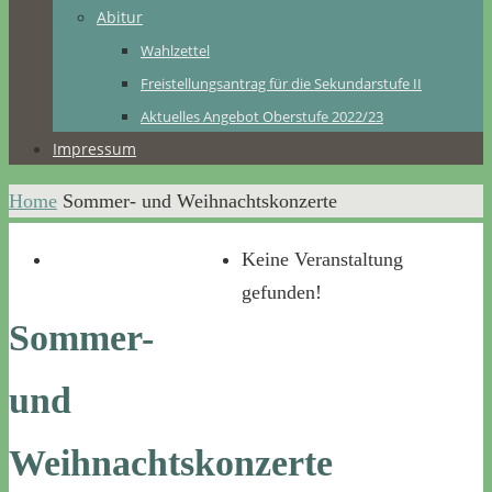
Abitur
Wahlzettel
Freistellungsantrag für die Sekundarstufe II
Aktuelles Angebot Oberstufe 2022/23
Impressum
Home
Sommer- und Weihnachtskonzerte
Keine Veranstaltung
gefunden!
Sommer-
und
Weihnachtskonzerte