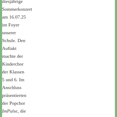
diesjährige
Sommerkonzert
am 16.07.25
im Foyer
unserer
Schule. Den
Auftakt
machte der
Kinderchor
der Klassen
5 und 6. Im
Anschluss
präsentierten
der Popchor
ImPulse
, die