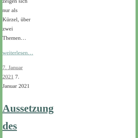
zeigen sich
nur als
Kürzel, über
zwei
Themen…
weiterlesen…
7. Januar
2021
7.
Januar 2021
Aussetzung
des