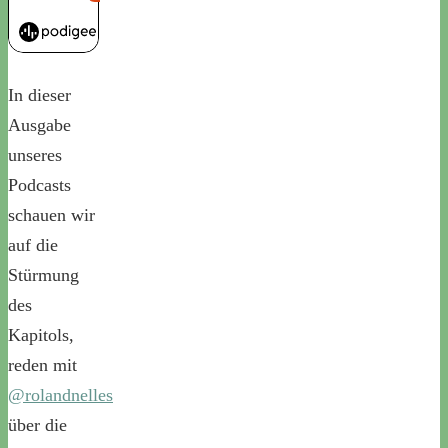
In dieser
Ausgabe
unseres
Podcasts
schauen wir
auf die
Stürmung
des
Kapitols,
reden mit
@rolandnelles
über die