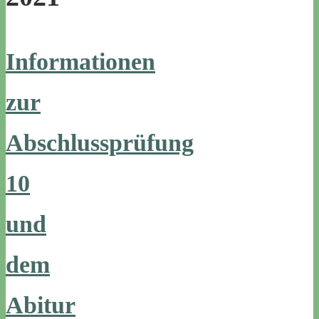
Informationen
zur
Abschlussprüfung
10
und
dem
Abitur