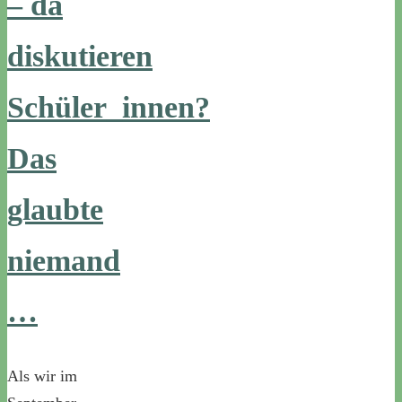
– da
diskutieren
Schüler_innen?
Das
glaubte
niemand
…
Als wir im