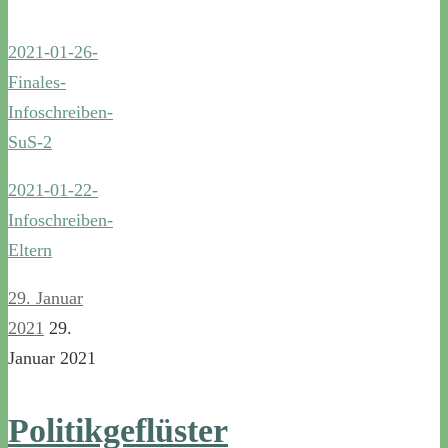
2021-01-26-
Finales-
Infoschreiben-
SuS-2
2021-01-22-
Infoschreiben-
Eltern
29. Januar
2021
29.
Januar 2021
Politikgeflüster