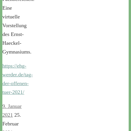
Eine
virtuelle
Vorstellung
des Ernst-
Haeckel-
Gymnasiums.
https://ehg-
werder.de/tag-
der-offenen-
tuer-2021/
9. Januar
2021
25.
Februar