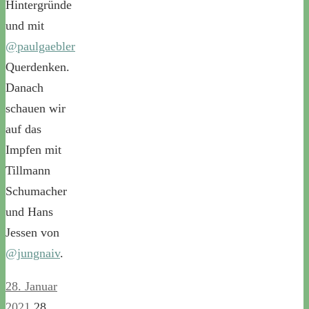
Hintergründe
und mit
@paulgaebler
Querdenken.
Danach
schauen wir
auf das
Impfen mit
Tillmann
Schumacher
und Hans
Jessen von
@jungnaiv
.
28. Januar
2021
28.