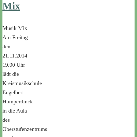
Mix
Musik Mix
Am Freitag
den
21.11.2014
19.00 Uhr
lädt die
Kreismusikschule
Engelbert
Humperdinck
in die Aula
des
Oberstufenzentrums