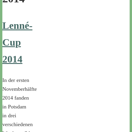
Lenné-
Cup
2014
In der ersten
Novemberhälfte
2014 fanden
in Potsdam
in drei
verschiedenen