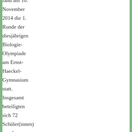
fand am 10.
November
2014 die 1.
Runde der
diesjährigen
Biologie-
Olympiade
am Ernst-
Haeckel-
Gymnasium
statt.
Insgesamt
beteiligten
sich 72
Schüler(innen)