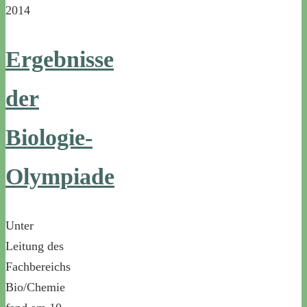
2014
Ergebnisse
der
Biologie-
Olympiade
Unter
Leitung des
Fachbereichs
Bio/Chemie