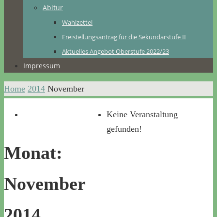
Abitur
Wahlzettel
Freistellungsantrag für die Sekundarstufe II
Aktuelles Angebot Oberstufe 2022/23
Impressum
Home
2014
November
Keine Veranstaltung
gefunden!
Monat:
November
2014