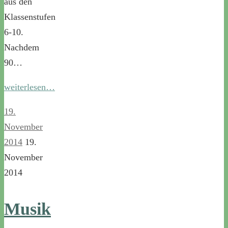
aus den
Klassenstufen
6-10.
Nachdem
90…
weiterlesen…
19.
November
2014
19.
November
2014
Musik