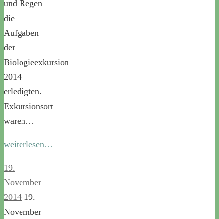
und Regen
die
Aufgaben
der
Biologieexkursion
2014
erledigten.
Exkursionsort
waren…
weiterlesen…
19.
November
2014
19.
November