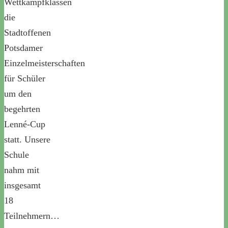
Wettkampfklassen
die
Stadtoffenen
Potsdamer
Einzelmeisterschaften
für Schüler
um den
begehrten
Lenné-Cup
statt. Unsere
Schule
nahm mit
insgesamt
18
Teilnehmern…