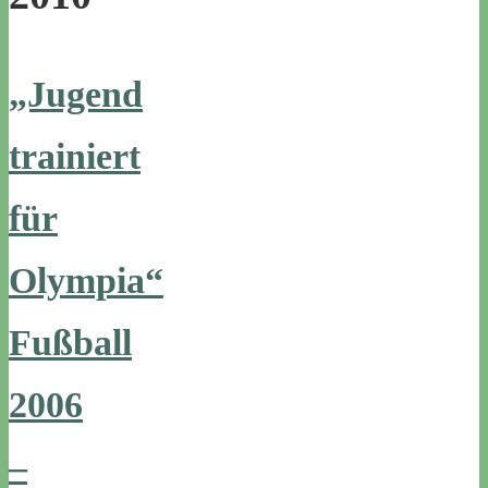
„Jugend
trainiert
für
Olympia“
Fußball
2006
–