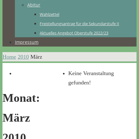
Abitur
Wahlzettel
Freistellungsantrag für die Sekundarstufe II
Aktuelles Angebot Oberstufe 2022/23
Impressum
Home
2010
März
Keine Veranstaltung
gefunden!
Monat:
März
2010