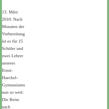
13. März
2010: Nach
Monaten der
Vorbereitung
ist es für 15
Schüler und
zwei Lehrer
unseres
Ernst-
Haeckel-
Gymnasiums
nun so weit:
Die Reise
nach