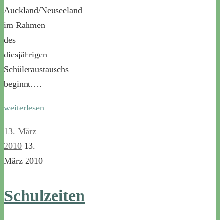
Auckland/Neuseeland
im Rahmen
des
diesjährigen
Schüleraustauschs
beginnt….
weiterlesen…
13. März
2010
13.
März 2010
Schulzeiten