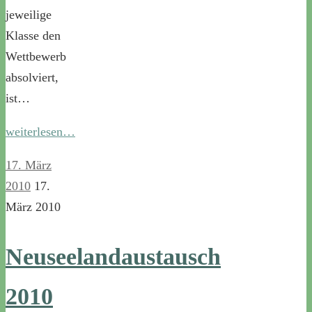
jeweilige
Klasse den
Wettbewerb
absolviert,
ist…
weiterlesen…
17. März
2010
17.
März 2010
Neuseelandaustausch
2010