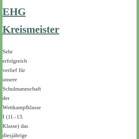
EHG
Kreismeister
Sehr
erfolgreich
verlief für
unsere
Schulmannschaft
der
Wettkampfklasse
I (11.-13.
Klasse) das
diesjährige