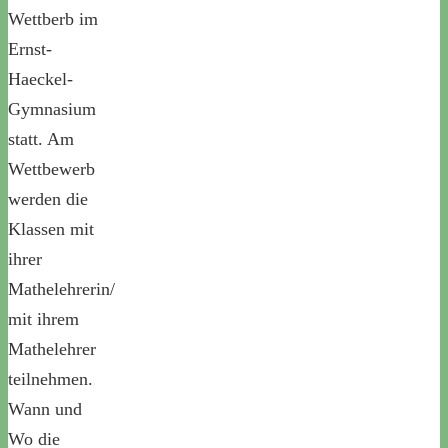
Wettberb im
Ernst-
Haeckel-
Gymnasium
statt. Am
Wettbewerb
werden die
Klassen mit
ihrer
Mathelehrerin/
mit ihrem
Mathelehrer
teilnehmen.
Wann und
Wo die