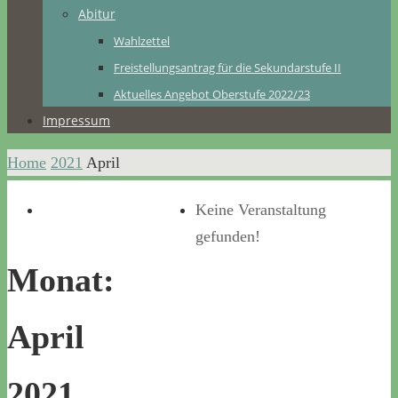
Abitur
Wahlzettel
Freistellungsantrag für die Sekundarstufe II
Aktuelles Angebot Oberstufe 2022/23
Impressum
Home
2021
April
Keine Veranstaltung
gefunden!
Monat:
April
2021