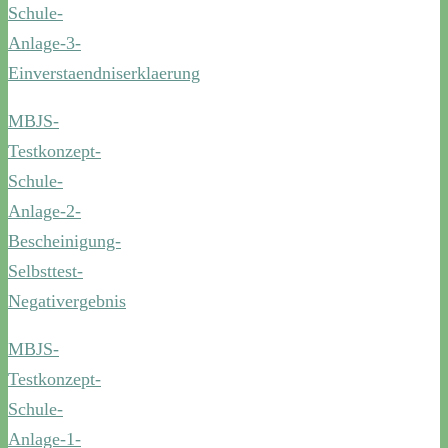
Schule-
Anlage-3-
Einverstaendniserklaerung
MBJS-
Testkonzept-
Schule-
Anlage-2-
Bescheinigung-
Selbsttest-
Negativergebnis
MBJS-
Testkonzept-
Schule-
Anlage-1-