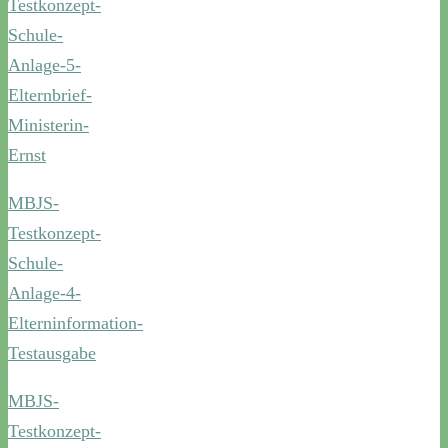
Testkonzept-
Schule-
Anlage-5-
Elternbrief-
Ministerin-
Ernst
MBJS-
Testkonzept-
Schule-
Anlage-4-
Elterninformation-
Testausgabe
MBJS-
Testkonzept-