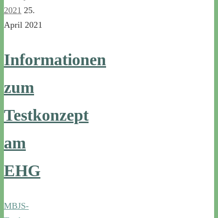
2021
25.
April 2021
Informationen
zum
Testkonzept
am
EHG
MBJS-