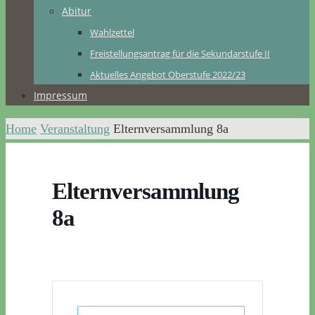
Abitur
Wahlzettel
Freistellungsantrag für die Sekundarstufe II
Aktuelles Angebot Oberstufe 2022/23
Impressum
Home
Veranstaltung
Elternversammlung 8a
Elternversammlung
8a