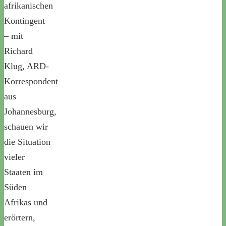
afrikanischen
Kontingent
– mit
Richard
Klug, ARD-
Korrespondent
aus
Johannesburg,
schauen wir
die Situation
vieler
Staaten im
Süden
Afrikas und
erörtern,