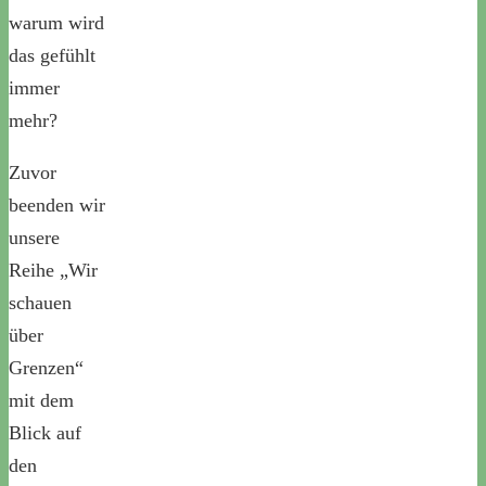
warum wird
das gefühlt
immer
mehr?
Zuvor
beenden wir
unsere
Reihe „Wir
schauen
über
Grenzen“
mit dem
Blick auf
den