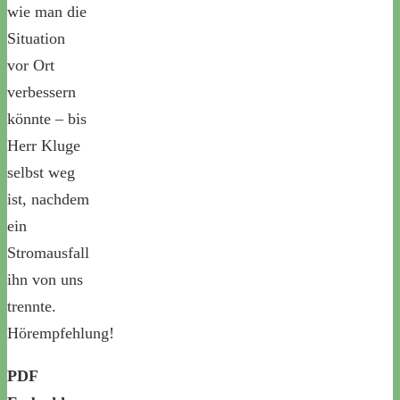
wie man die
Situation
vor Ort
verbessern
könnte – bis
Herr Kluge
selbst weg
ist, nachdem
ein
Stromausfall
ihn von uns
trennte.
Hörempfehlung!
PDF