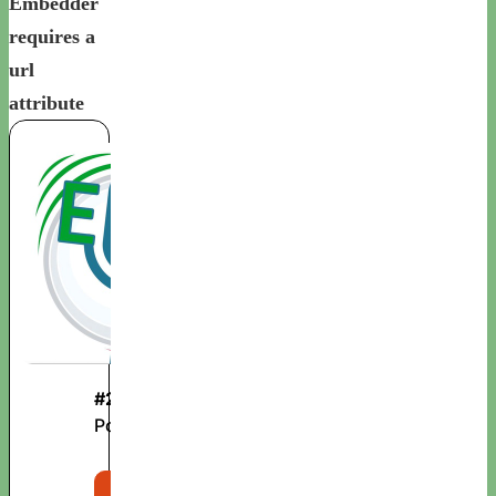
Embedder
requires a
url
attribute