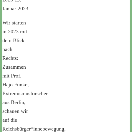
Januar 2023
Wir starten
in 2023 mit
dem Blick
nach
Rechts:
Zusammen
mit Prof.
Hajo Funke,
Extremismusforscher
aus Berlin,
schauen wir
auf die
Reichsbürger*innebewegung,