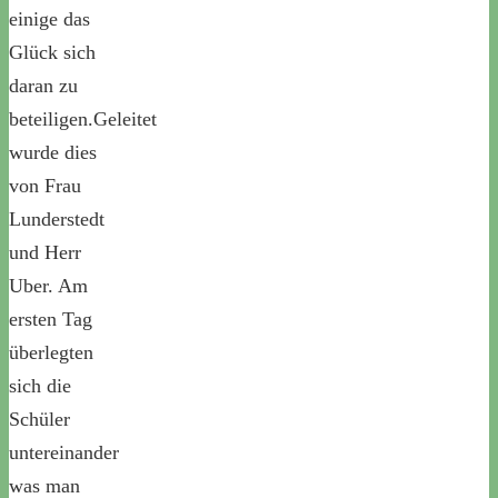
einige das
Glück sich
daran zu
beteiligen.Geleitet
wurde dies
von Frau
Lunderstedt
und Herr
Uber. Am
ersten Tag
überlegten
sich die
Schüler
untereinander
was man