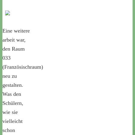
Eine weitere
arbeit war,
den Raum
033
(Französischraum)
neu zu
gestalten.
Was den
Schülern,
wie sie
vielleicht
schon