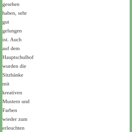
gesehen
haben, sehr
gut
gelungen
ist. Auch
auf dem
Hauptschulhof
wurden die
Sitzbänke
mit
kreativen
Mustern und
Farben
wieder zum
erleuchten