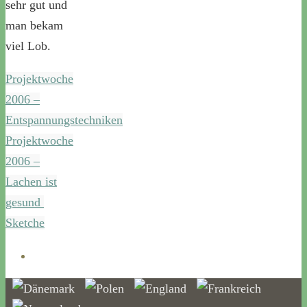
sehr gut und
man bekam
viel Lob.
Projektwoche
2006 –
Entspannungstechniken
Projektwoche
2006 –
Lachen ist
gesund 
Sketche