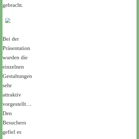
gebracht.
Bei der
Präsentation
wurden die
einzelnen
Gestaltungen
sehr
attraktiv
vorgestellt…
Den
Besuchern
gefiel es