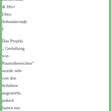
& Herr
Uber,
Sekundarstufe
I
Das Projekt
„ Gestaltung
von
Pausenbereichen“
wurde sehr
von den
Schülern
angestrebt,
jedoch
hatten nur