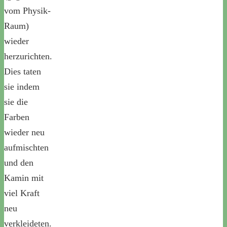
vom Physik-
Raum)
wieder
herzurichten.
Dies taten
sie indem
sie die
Farben
wieder neu
aufmischten
und den
Kamin mit
viel Kraft
neu
verkleideten.