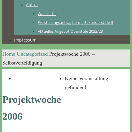
Abitur
Wahlzettel
Freistellungsantrag für die Sekundarstufe II
Aktuelles Angebot Oberstufe 2022/23
Impressum
Home
Uncategorized
Projektwoche 2006 –
Selbstverteidigung
Keine Veranstaltung
gefunden!
Projektwoche
2006