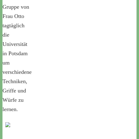
Gruppe von
Frau Otto
tagtäglich
die
Universität
in Potsdam
um
verschiedene
Techniken,
Griffe und
Würfe zu
lernen.