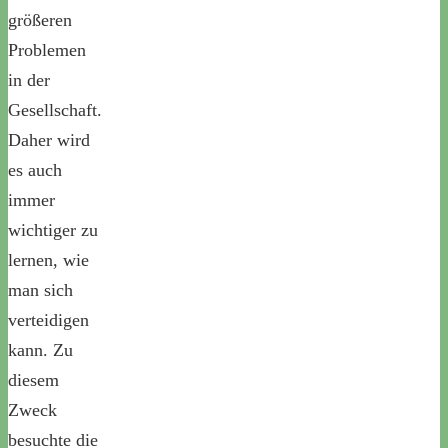
größeren
Problemen
in der
Gesellschaft.
Daher wird
es auch
immer
wichtiger zu
lernen, wie
man sich
verteidigen
kann. Zu
diesem
Zweck
besuchte die