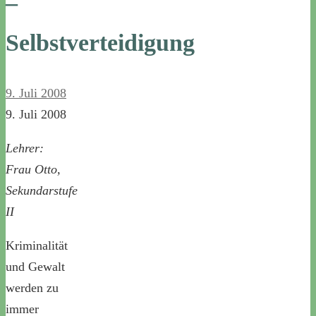
–
Selbstverteidigung
9. Juli 2008
9. Juli 2008
Lehrer:
Frau Otto,
Sekundarstufe
II
Kriminalität
und Gewalt
werden zu
immer