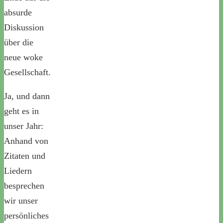
absurde
Diskussion
über die
neue woke
Gesellschaft.
Ja, und dann
geht es in
unser Jahr:
Anhand von
Zitaten und
Liedern
besprechen
wir unser
persönliches