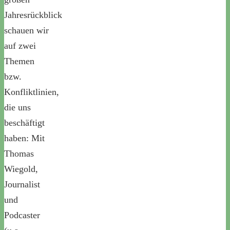
Jahresrückblick
schauen wir
auf zwei
Themen
bzw.
Konfliktlinien,
die uns
beschäftigt
haben: Mit
Thomas
Wiegold,
Journalist
und
Podcaster