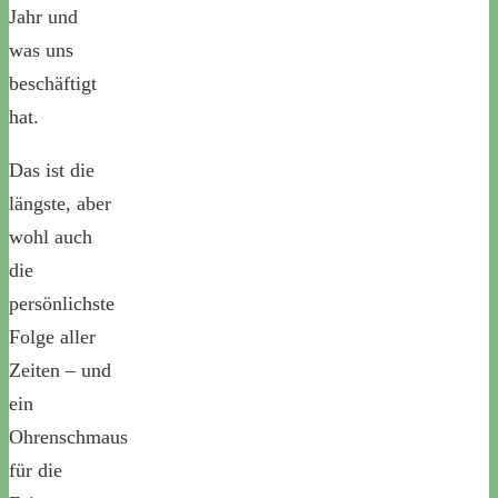
Jahr und
was uns
beschäftigt
hat.
Das ist die
längste, aber
wohl auch
die
persönlichste
Folge aller
Zeiten – und
ein
Ohrenschmaus
für die