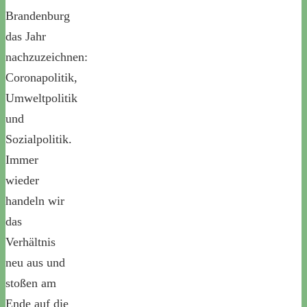
Brandenburg
das Jahr
nachzuzeichnen:
Coronapolitik,
Umweltpolitik
und
Sozialpolitik.
Immer
wieder
handeln wir
das
Verhältnis
neu aus und
stoßen am
Ende auf die