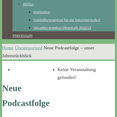
Abitur
Wahlzettel
Freistellungsantrag für die Sekundarstufe II
Aktuelles Angebot Oberstufe 2022/23
Impressum
Home
Uncategorized
Neue Podcastfolge – unser
Jahresrückblick
Keine Veranstaltung
gefunden!
Neue
Podcastfolge