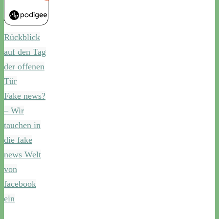
Rückblick
auf den Tag
der offenen
Tür
Fake news?
– Wir
tauchen in
die fake
news Welt
von
facebook
ein