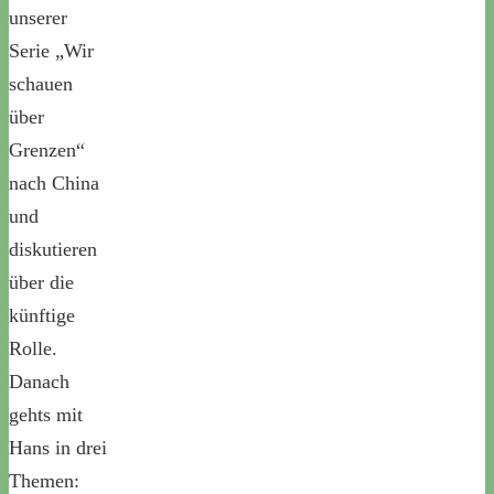
unserer
Serie „Wir
schauen
über
Grenzen“
nach China
und
diskutieren
über die
künftige
Rolle.
Danach
gehts mit
Hans in drei
Themen: