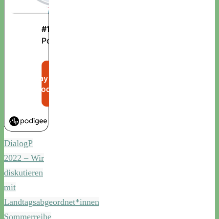
DialogP
2022 – Wir
diskutieren
mit
Landtagsabgeordnet*innen
Sommerreihe