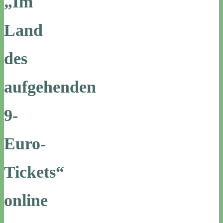
„Im
Land
des
aufgehenden
9-
Euro-
Tickets“
online