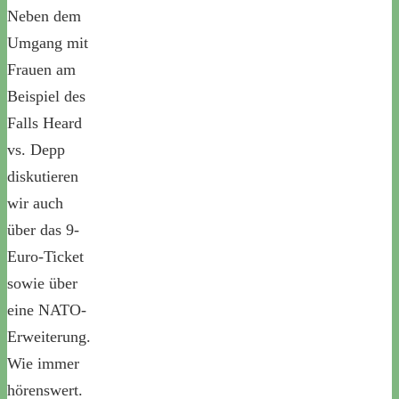
Neben dem
Umgang mit
Frauen am
Beispiel des
Falls Heard
vs. Depp
diskutieren
wir auch
über das 9-
Euro-Ticket
sowie über
eine NATO-
Erweiterung.
Wie immer
hörenswert.