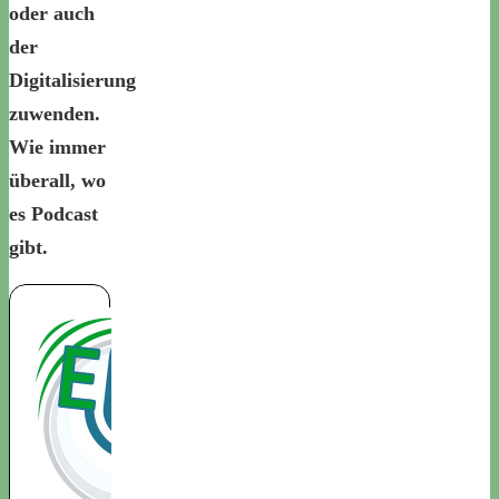
oder auch
der
Digitalisierung
zuwenden.
Wie immer
überall, wo
es Podcast
gibt.