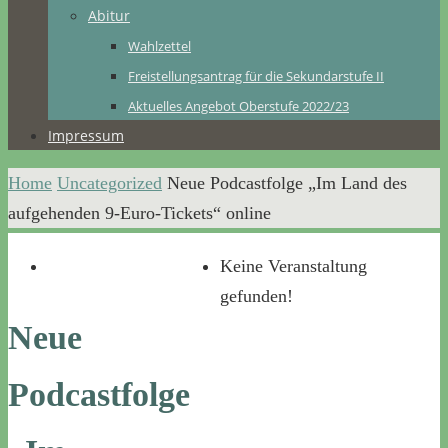
Abitur
Wahlzettel
Freistellungsantrag für die Sekundarstufe II
Aktuelles Angebot Oberstufe 2022/23
Impressum
Home
Uncategorized
Neue Podcastfolge „Im Land des
aufgehenden 9-Euro-Tickets“ online
Keine Veranstaltung
gefunden!
Neue
Podcastfolge