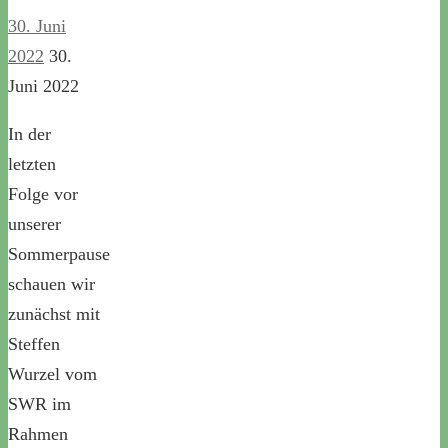
30. Juni
2022
30.
Juni 2022
In der
letzten
Folge vor
unserer
Sommerpause
schauen wir
zunächst mit
Steffen
Wurzel vom
SWR im
Rahmen