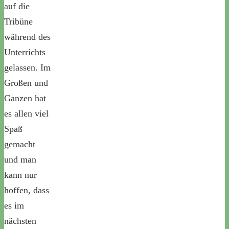
auf die
Tribüne
während des
Unterrichts
gelassen. Im
Großen und
Ganzen hat
es allen viel
Spaß
gemacht
und man
kann nur
hoffen, dass
es im
nächsten