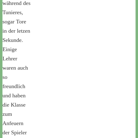
während des
Tunieres,
sogar Tore
in der letzen
Sekunde.
Einige
Lehrer
waren auch
so
freundlich
und haben
die Klasse
zum
Anfeuern
der Spieler