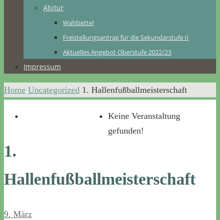
Abitur
Wahlzettel
Freistellungsantrag für die Sekundarstufe II
Aktuelles Angebot Oberstufe 2022/23
Impressum
Home
Uncategorized
1. Hallenfußballmeisterschaft
Keine Veranstaltung
gefunden!
1.
Hallenfußballmeisterschaft
9. März