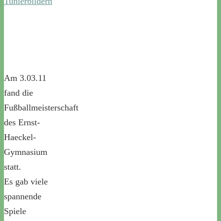
Tunierbildern
Am 3.03.11
fand die
Fußballmeisterschaft
des Ernst-
Haeckel-
Gymnasium
statt.
Es gab viele
spannende
Spiele