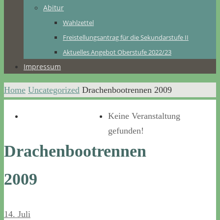
Abitur
Wahlzettel
Freistellungsantrag für die Sekundarstufe II
Aktuelles Angebot Oberstufe 2022/23
Impressum
Home
Uncategorized
Drachenbootrennen 2009
Keine Veranstaltung
gefunden!
Drachenbootrennen
2009
14. Juli