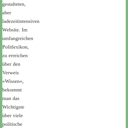
gestalteten,
aber
ladezeitintensiven
Website. Im
umfangreichen
Politlexikon,
zu erreichen
über den
Verweis
»Wissen«,
bekommt
man das
Wichtigste
über viele
politische