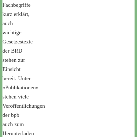
Fachbegriffe
kurz erklärt,
auch
wichtige
Gesetzestexte
der BRD
stehen zur
Einsicht
bereit. Unter
»Publikationen«
stehen viele
Veröffentlichungen
der bpb
auch zum
Herunterladen