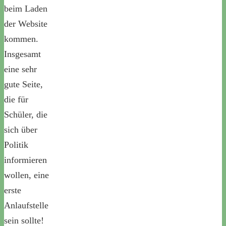
beim Laden
der Website
kommen.
Insgesamt
eine sehr
gute Seite,
die für
Schüler, die
sich über
Politik
informieren
wollen, eine
erste
Anlaufstelle
sein sollte!