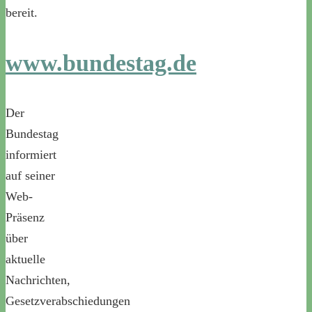
bereit.
www.bundestag.de
Der
Bundestag
informiert
auf seiner
Web-
Präsenz
über
aktuelle
Nachrichten,
Gesetzverabschiedungen