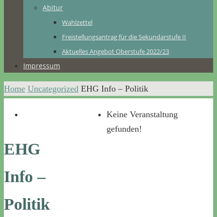
Abitur
Wahlzettel
Freistellungsantrag für die Sekundarstufe II
Aktuelles Angebot Oberstufe 2022/23
Impressum
Home
Uncategorized
EHG Info – Politik
Keine Veranstaltung
gefunden!
EHG
Info –
Politik