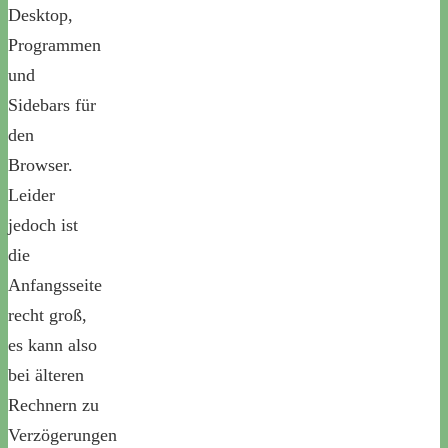
Desktop,
Programmen
und
Sidebars für
den
Browser.
Leider
jedoch ist
die
Anfangsseite
recht groß,
es kann also
bei älteren
Rechnern zu
Verzögerungen