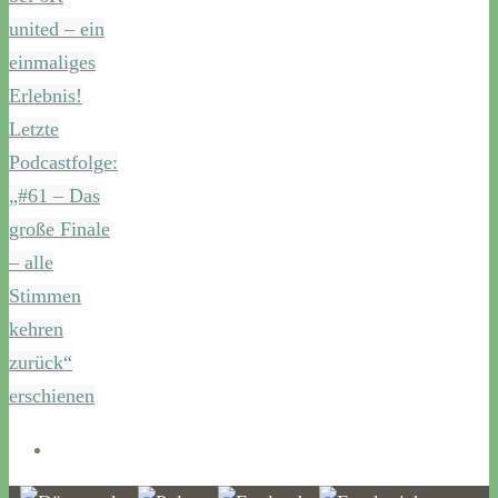
united – ein
einmaliges
Erlebnis!
Letzte
Podcastfolge:
„#61 – Das
große Finale
– alle
Stimmen
kehren
zurück“
erschienen