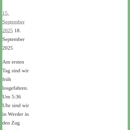
15.
September
2025
18.
September
2025
Am ersten
Tag sind wir
früh
losgefahren.
Um 5:36
Uhr sind wir
in Werder in
den Zug