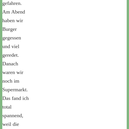
gefahren.
Am Abend
haben wir
Burger
gegessen
und viel
geredet.
Danach
waren wir
noch im
Supermarkt.
Das fand ich
total
spannend,
weil die