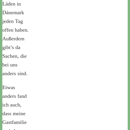
Läden in
Dänemark
jeden Tag
offen haben.
Außerdem
gibt’s da
Sachen, die
bei uns
anders sind.
Etwas
anders fand
ich auch,
dass meine
Gastfamilie