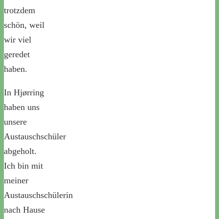
trotzdem
schön, weil
wir viel
geredet
haben.
In Hjørring
haben uns
unsere
Austauschschüler
abgeholt.
Ich bin mit
meiner
Austauschschülerin
nach Hause