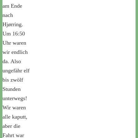
am Ende
nach
Hjørring.
Um 16:50
Uhr waren
wir endlich
da. Also
ungefähr elf
bis zwölf
Stunden
unterwegs!
Wir waren
alle kaputt,
aber die
Fahrt war