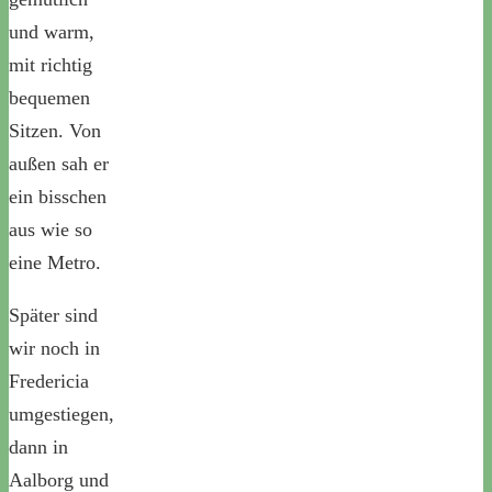
und warm,
mit richtig
bequemen
Sitzen. Von
außen sah er
ein bisschen
aus wie so
eine Metro.
Später sind
wir noch in
Fredericia
umgestiegen,
dann in
Aalborg und