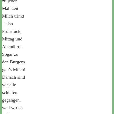
zu jeder
Mahlzeit
Milch trinkt
– also
Frühstück,
Mittag und
Abendbrot.
Sogar zu
den Burgern
gab’s Milch!
Danach sind
wir alle
schlafen
gegangen,
weil wir so