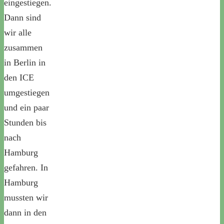
eingestiegen.
Dann sind
wir alle
zusammen
in Berlin in
den ICE
umgestiegen
und ein paar
Stunden bis
nach
Hamburg
gefahren. In
Hamburg
mussten wir
dann in den