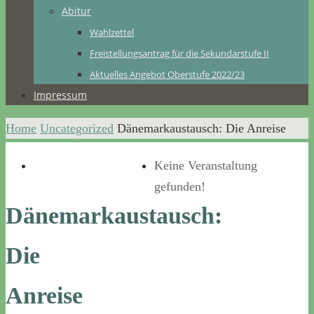
Abitur
Wahlzettel
Freistellungsantrag für die Sekundarstufe II
Aktuelles Angebot Oberstufe 2022/23
Impressum
Home
Uncategorized
Dänemarkaustausch: Die Anreise
Keine Veranstaltung
gefunden!
Dänemarkaustausch:
Die
Anreise