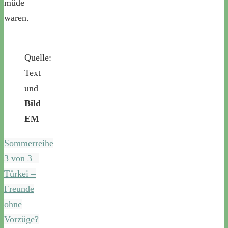
müde
waren.
Quelle:
Text
und
Bild
EM
Sommerreihe
3 von 3 –
Türkei –
Freunde
ohne
Vorzüge?