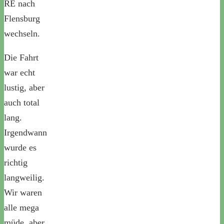
RE nach
Flensburg
wechseln.
Die Fahrt
war echt
lustig, aber
auch total
lang.
Irgendwann
wurde es
richtig
langweilig.
Wir waren
alle mega
müde, aber