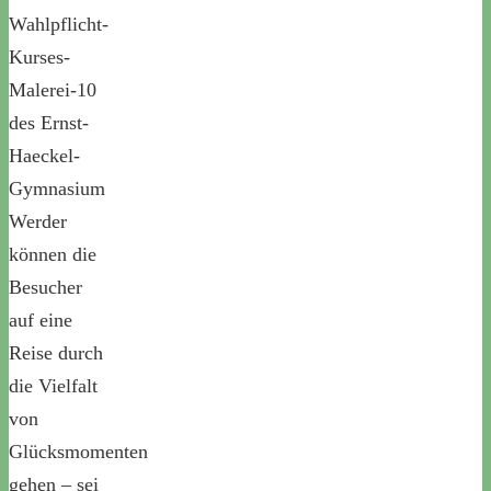
Wahlpflicht-
Kurses-
Malerei-10
des Ernst-
Haeckel-
Gymnasium
Werder
können die
Besucher
auf eine
Reise durch
die Vielfalt
von
Glücksmomenten
gehen – sei