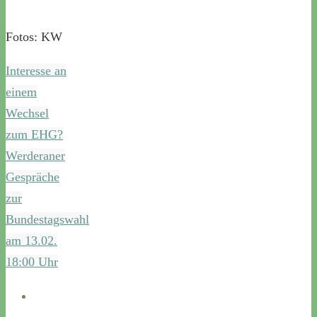
Fotos: KW
Interesse an
einem
Wechsel
zum EHG?
Werderaner
Gespräche
zur
Bundestagswahl
am 13.02.
18:00 Uhr