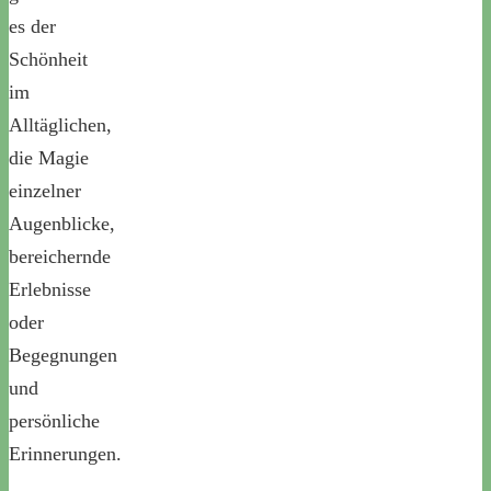
es der
Schönheit
im
Alltäglichen,
die Magie
einzelner
Augenblicke,
bereichernde
Erlebnisse
oder
Begegnungen
und
persönliche
Erinnerungen.