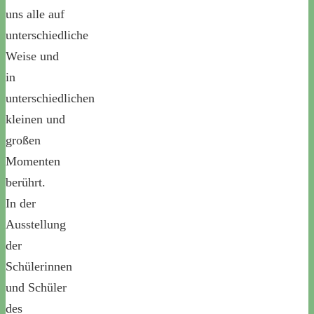
uns alle auf
unterschiedliche
Weise und
in
unterschiedlichen
kleinen und
großen
Momenten
berührt.
In der
Ausstellung
der
Schülerinnen
und Schüler
des