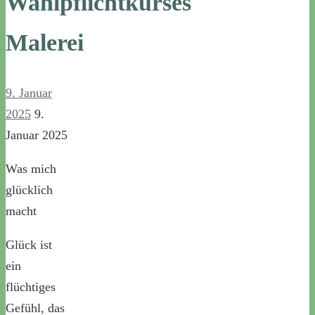
Wahlpflichtkurses
Malerei
9. Januar
2025
9.
Januar 2025
Was mich
glücklich
macht
Glück ist
ein
flüchtiges
Gefühl, das