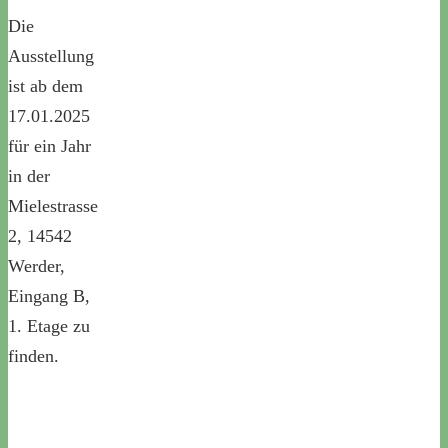
Die
Ausstellung
ist ab dem
17.01.2025
für ein Jahr
in der
Mielestrasse
2, 14542
Werder,
Eingang B,
1. Etage zu
finden.