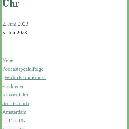
Uhr
2. Juni 2023
5. Juli 2023
Neue
Podcastspezialfolge
„WirfürFeminismus“
erschienen
Klassenfahrt
der 10s nach
Amsterdam
– „Das 10s