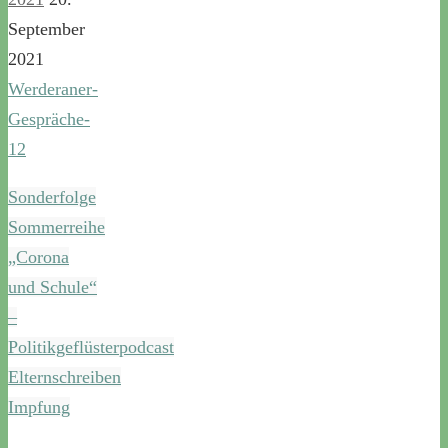
September
2021
Werderaner-
Gespräche-
12
Sonderfolge
Sommerreihe
„Corona
und Schule“
–
Politikgeflüsterpodcast
Elternschreiben
Impfung