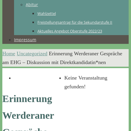
Abitur
Wahlzettel
Freistellungsantrag für die Sekundarstufe II
Aktuelles Angebot Oberstufe 2022/23
Impressum
Home
Uncategorized
Erinnerung Werderaner Gespräche
am EHG – Diskussion mit Direktkandidatin*nen
Keine Veranstaltung
gefunden!
Erinnerung
Werderaner