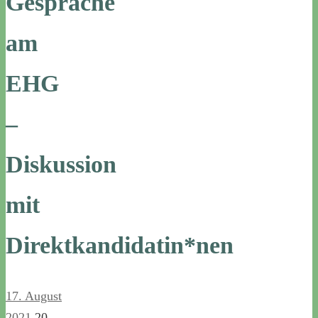
Gespräche
am
EHG
–
Diskussion
mit
Direktkandidatin*nen
17. August
2021
20.