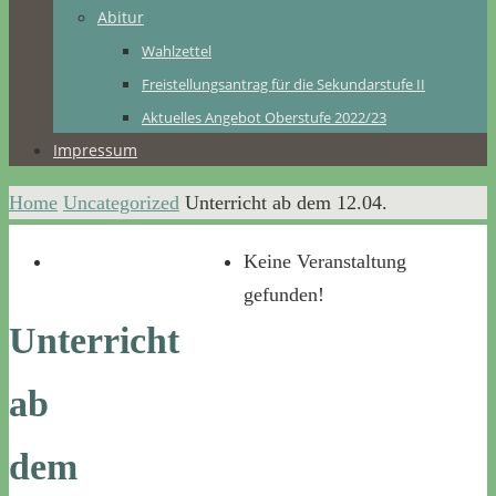
Abitur
Wahlzettel
Freistellungsantrag für die Sekundarstufe II
Aktuelles Angebot Oberstufe 2022/23
Impressum
Home
Uncategorized
Unterricht ab dem 12.04.
Keine Veranstaltung
gefunden!
Unterricht
ab
dem