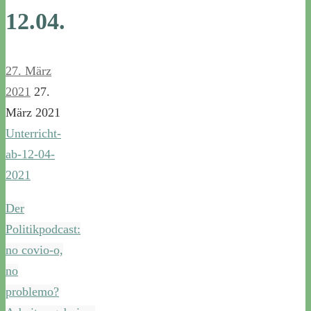
12.04.
27. März
2021
27.
März 2021
Unterricht-
ab-12-04-
2021
Der
Politikpodcast:
no covio-o,
no
problemo?