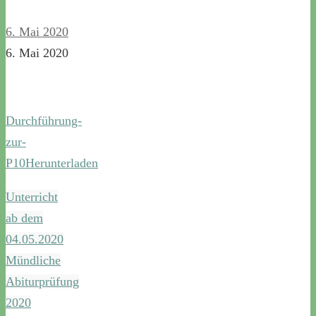
6. Mai 2020
6. Mai 2020
Durchführung-
zur-
P10
Herunterladen
Unterricht
ab dem
04.05.2020
Mündliche
Abiturprüfung
2020