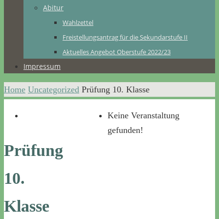
Abitur
Wahlzettel
Freistellungsantrag für die Sekundarstufe II
Aktuelles Angebot Oberstufe 2022/23
Impressum
Home
Uncategorized
Prüfung 10. Klasse
Keine Veranstaltung
gefunden!
Prüfung
10.
Klasse