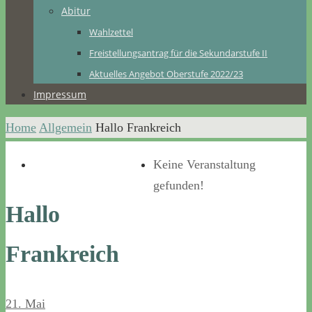
Abitur
Wahlzettel
Freistellungsantrag für die Sekundarstufe II
Aktuelles Angebot Oberstufe 2022/23
Impressum
Home
Allgemein
Hallo Frankreich
Keine Veranstaltung
gefunden!
Hallo
Frankreich
21. Mai