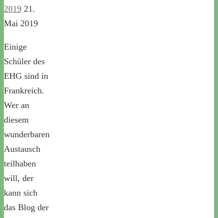
2019
21.
Mai 2019
Einige
Schüler des
EHG sind in
Frankreich.
Wer an
diesem
wunderbaren
Austausch
teilhaben
will, der
kann sich
das Blog der