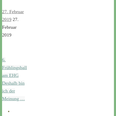
27. Februar
2019
27.
Februar
2019
6.
Frühlingsball
am EHG
Deshalb bin
ich der
Meinung …