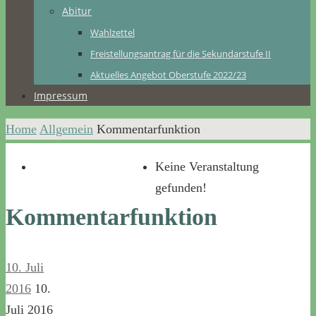
Abitur
Wahlzettel
Freistellungsantrag für die Sekundarstufe II
Aktuelles Angebot Oberstufe 2022/23
Impressum
Home
Allgemein
Kommentarfunktion
Keine Veranstaltung
gefunden!
Kommentarfunktion
10. Juli
2016
10.
Juli 2016