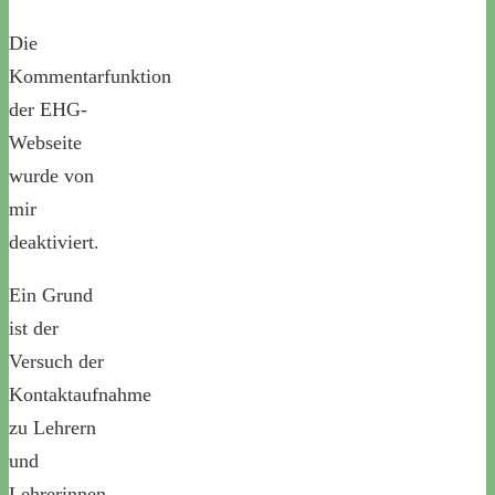
Die
Kommentarfunktion
der EHG-
Webseite
wurde von
mir
deaktiviert.
Ein Grund
ist der
Versuch der
Kontaktaufnahme
zu Lehrern
und
Lehrerinnen.