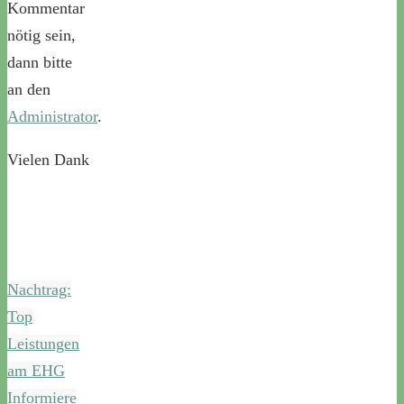
Kommentar
nötig sein,
dann bitte
an den
Administrator
.
Vielen Dank
Nachtrag:
Top
Leistungen
am EHG
Informiere