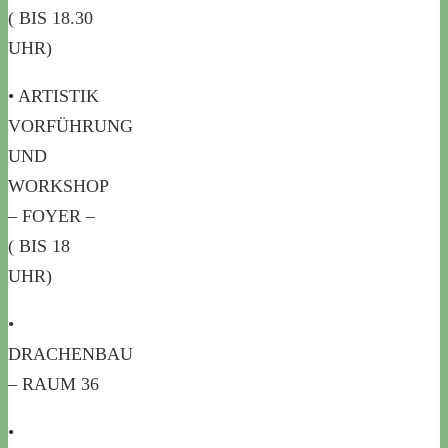
( BIS 18.30
UHR)
• ARTISTIK
VORFÜHRUNG
UND
WORKSHOP
– FOYER –
( BIS 18
UHR)
•
DRACHENBAU
– RAUM 36
•