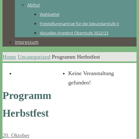
Abitur
Wahlzettel
Freistellungsantrag für die Sekundarstufe II
Aktuelles Angebot Oberstufe 2022/23
Impressum
Home
Uncategorized
Programm Herbstfest
Keine Veranstaltung
gefunden!
Programm
Herbstfest
20. Oktober