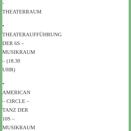
-
THEATERRAUM
•
THEATERAUFFÜHRUNG
DER 6S –
MUSIKRAUM
– (18.30
UHR)
•
AMERICAN
– CIRCLE –
TANZ DER
10S –
MUSIKRAUM