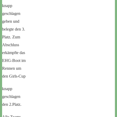
knapp
geschlagen
geben und
belegte den 3.
Platz. Zum
Abschluss
erkämpfte das
EHG-Boot im
Rennen um
den Girls-Cup
knapp
geschlagen
den 2.Platz.
Alle Teams