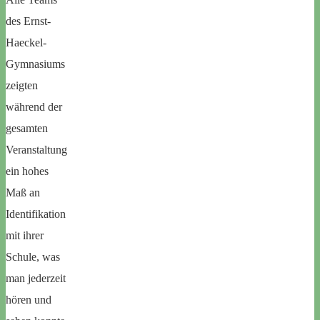
des Ernst-
Haeckel-
Gymnasiums
zeigten
während der
gesamten
Veranstaltung
ein hohes
Maß an
Identifikation
mit ihrer
Schule, was
man jederzeit
hören und