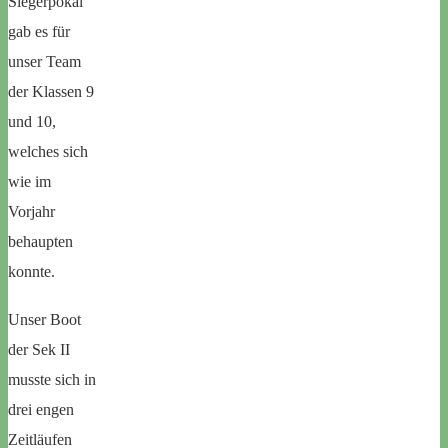
Siegerpokal
gab es für
unser Team
der Klassen 9
und 10,
welches sich
wie im
Vorjahr
behaupten
konnte.
Unser Boot
der Sek II
musste sich in
drei engen
Zeitläufen