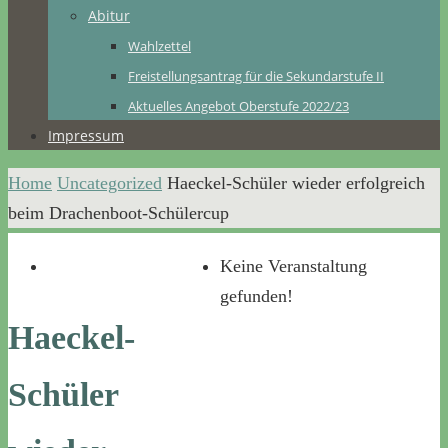
Abitur
Wahlzettel
Freistellungsantrag für die Sekundarstufe II
Aktuelles Angebot Oberstufe 2022/23
Impressum
Home
Uncategorized
Haeckel-Schüler wieder erfolgreich
beim Drachenboot-Schülercup
Keine Veranstaltung
gefunden!
Haeckel-
Schüler