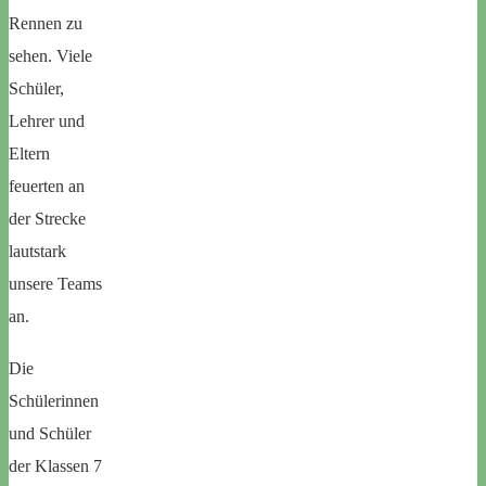
Rennen zu
sehen. Viele
Schüler,
Lehrer und
Eltern
feuerten an
der Strecke
lautstark
unsere Teams
an.
Die
Schülerinnen
und Schüler
der Klassen 7