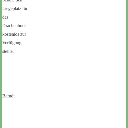
Liegeplatz für
das
Drachenboot
kostenlos zur
Verfügung
stellte.
U
Berndt