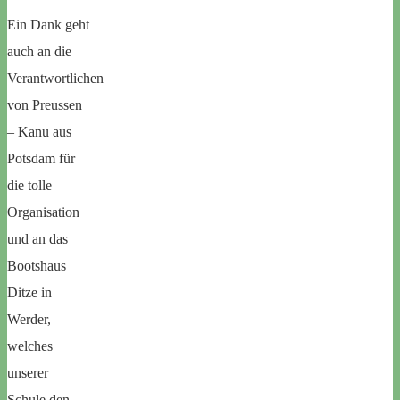
Ein Dank geht
auch an die
Verantwortlichen
von Preussen
– Kanu aus
Potsdam für
die tolle
Organisation
und an das
Bootshaus
Ditze in
Werder,
welches
unserer
Schule den