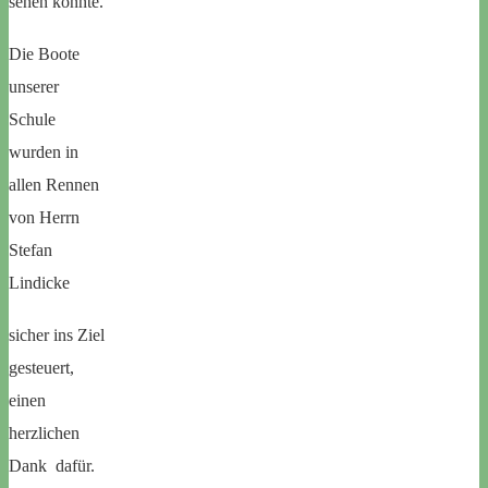
sehen konnte.
Die Boote
unserer
Schule
wurden in
allen Rennen
von Herrn
Stefan
Lindicke
sicher ins Ziel
gesteuert,
einen
herzlichen
Dank dafür.