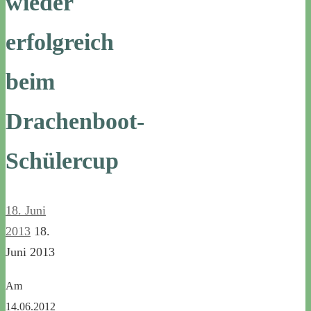
wieder
erfolgreich
beim
Drachenboot-
Schülercup
18. Juni
2013
18.
Juni 2013
Am
14.06.2012