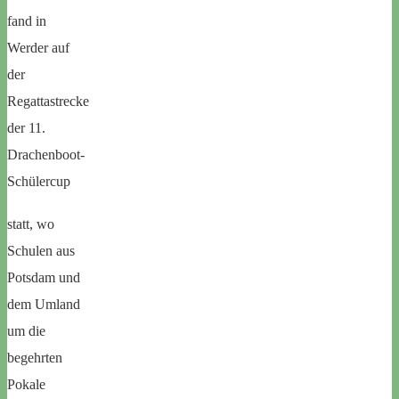
fand in
Werder auf
der
Regattastrecke
der 11.
Drachenboot-
Schülercup
statt, wo
Schulen aus
Potsdam und
dem Umland
um die
begehrten
Pokale