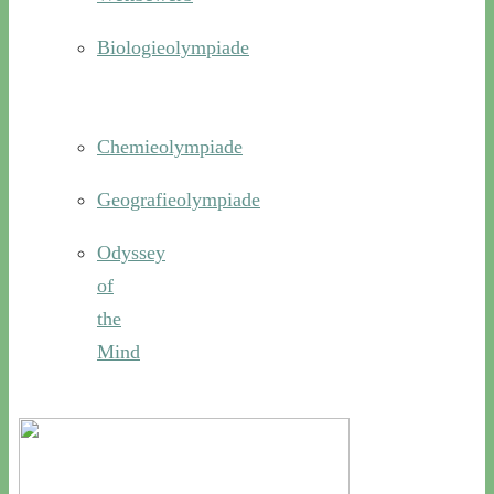
Biologieolympiade
Chemieolympiade
Geografieolympiade
Odyssey
of
the
Mind