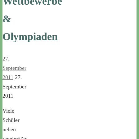
Wettbewerbe
&
Olympiaden
27.
September
2011
27.
September
2011
Viele
Schüler
neben
regelmäßig