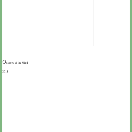
O
dyssey of the Mind
2011