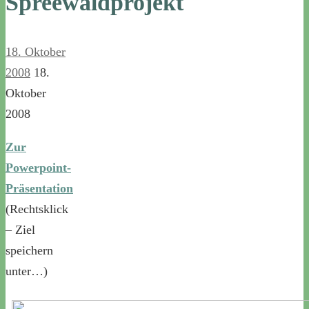
Spreewaldprojekt
18. Oktober
2008
18.
Oktober
2008
Zur
Powerpoint-
Präsentation
(Rechtsklick
– Ziel
speichern
unter…)