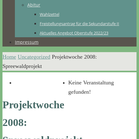
Abitur
Wahlzettel
Freistellungsantrag für die Sekundarstufe II
Aktuelles Angebot Oberstufe 2022/23
Impressum
Home
Uncategorized
Projektwoche 2008:
Spreewaldprojekt
Keine Veranstaltung
gefunden!
Projektwoche
2008: