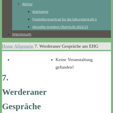
Abitur
Wahlzettel
Freistellungsantrag für die Sekundarstufe II
Aktuelles Angebot Oberstufe 2022/23
Impressum
Home
Allgemein
7. Werderaner Gespräche am EHG
Keine Veranstaltung
gefunden!
7.
Werderaner
Gespräche