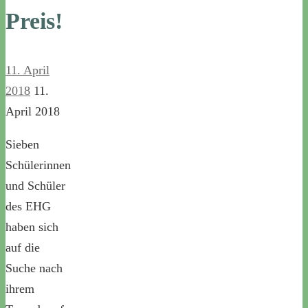
Preis!
11. April
2018
11.
April 2018
Sieben
Schülerinnen
und Schüler
des EHG
haben sich
auf die
Suche nach
ihrem