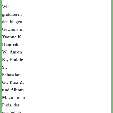
Wir
gratulieren
den klugen
Gewinnern:
Yvonne K.,
Hendrik
W., Aaron
K., Endale
S.,
Sebastian
G., Yüxi Z.
und Aiham
M.
zu ihrem
Preis, der
persönlich