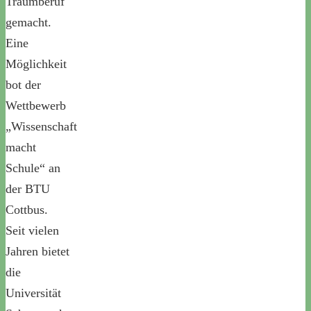
Traumberuf
gemacht.
Eine
Möglichkeit
bot der
Wettbewerb
„Wissenschaft
macht
Schule“ an
der BTU
Cottbus.
Seit vielen
Jahren bietet
die
Universität