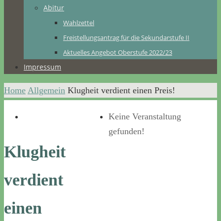
Abitur
Wahlzettel
Freistellungsantrag für die Sekundarstufe II
Aktuelles Angebot Oberstufe 2022/23
Impressum
Home
Allgemein
Klugheit verdient einen Preis!
Keine Veranstaltung
gefunden!
Klugheit
verdient
einen