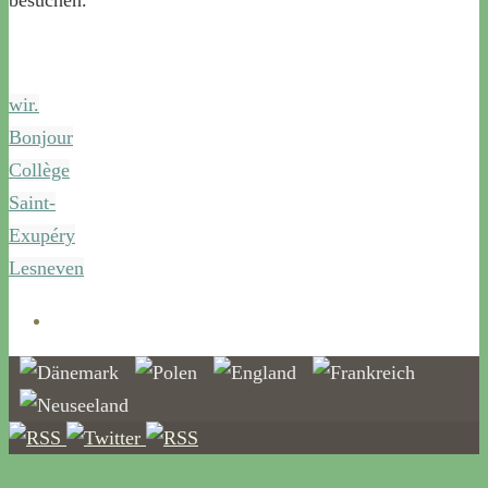
besuchen.
wir.
Bonjour
Collège
Saint-
Exupéry
Lesneven