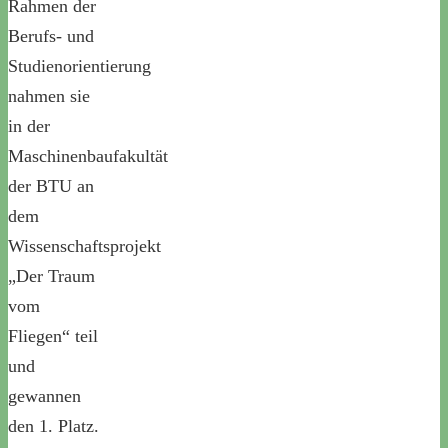
Rahmen der
Berufs- und
Studienorientierung
nahmen sie
in der
Maschinenbaufakultät
der BTU an
dem
Wissenschaftsprojekt
„Der Traum
vom
Fliegen“ teil
und
gewannen
den 1. Platz.