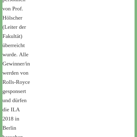
von Prof.
Hölscher
(Leiter der
Fakultät)
überreicht
wurde. Alle
Gewinner/in
werden von
Rolls-Royce
gesponsert
und dürfen
die ILA
2018 in
Berlin