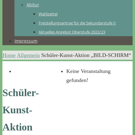
Abitur
Wahlzettel
Freistellungsantrag für die Sekundarstufe II
Aktuelles Angebot Oberstufe 2022/23
Impressum
Home
Allgemein
Schüler-Kunst-Aktion „BILD-SCHIRM“
Keine Veranstaltung
gefunden!
Schüler-
Kunst-
Aktion