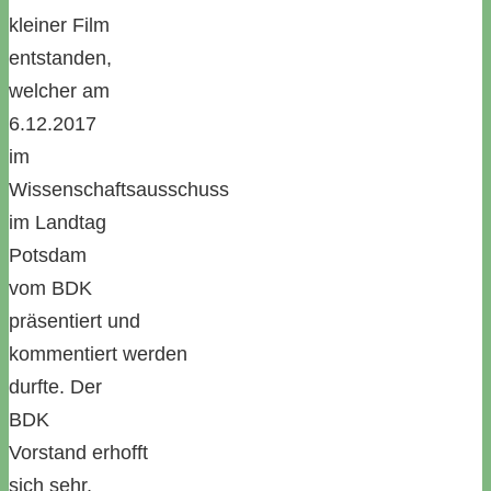
kleiner Film
entstanden,
welcher am
6.12.2017
im
Wissenschaftsausschuss
im Landtag
Potsdam
vom BDK
präsentiert und
kommentiert werden
durfte. Der
BDK
Vorstand erhofft
sich sehr,