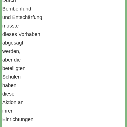
Durch
Bombenfund
und Entschärfung
musste
dieses Vorhaben
abgesagt
werden,
aber die
beteiligten
Schulen
haben
diese
Aktion an
ihren
Einrichtungen