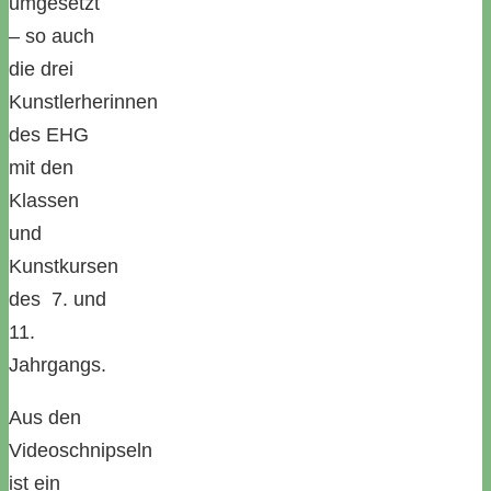
umgesetzt
– so auch
die drei
Kunstlerherinnen
des EHG
mit den
Klassen
und
Kunstkursen
des 7. und
11.
Jahrgangs.
Aus den
Videoschnipseln
ist ein