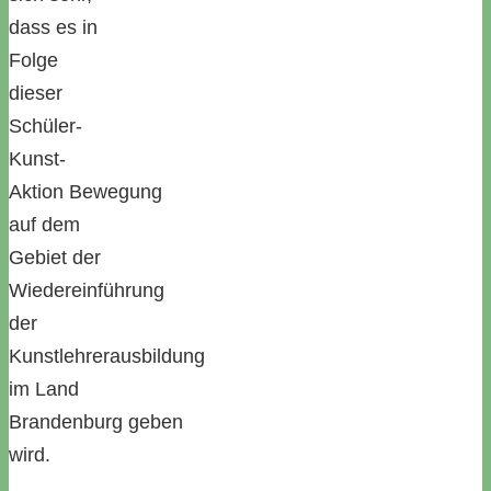
dass es in
Folge
dieser
Schüler-
Kunst-
Aktion Bewegung
auf dem
Gebiet der
Wiedereinführung
der
Kunstlehrerausbildung
im Land
Brandenburg geben
wird.