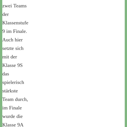
zwei Teams
der
Klassenstufe
9 im Finale.
Auch hier
setzte sich
mit der
Klasse 9S
das
spielerisch
stärkste
Team durch,
im Finale
wurde die
Klasse 9A