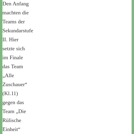
Den Anfang
machten die
Teams der
Sekundarstufe
II. Hier
setzte sich
im Finale
das Team
„Alle
Zuschauer“
(Kl.11)
gegen das
Team „Die
Rülische
Einheit“