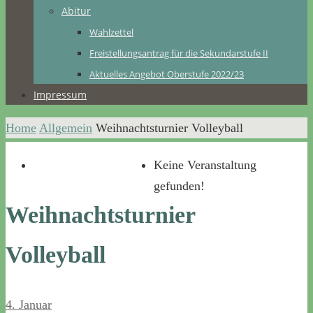
Abitur
Wahlzettel
Freistellungsantrag für die Sekundarstufe II
Aktuelles Angebot Oberstufe 2022/23
Impressum
Home
Allgemein
Weihnachtsturnier Volleyball
Keine Veranstaltung
gefunden!
Weihnachtsturnier
Volleyball
4. Januar