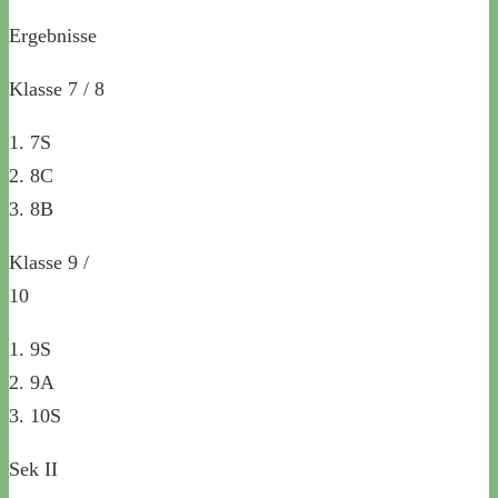
Ergebnisse
Klasse 7 / 8
1. 7S
2. 8C
3. 8B
Klasse 9 /
10
1. 9S
2. 9A
3. 10S
Sek II