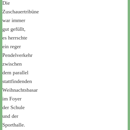
Die
Zuschauertribüne
war immer
gut gefüllt,
es herrschte
ein reger
Pendelverkehr
zwischen
dem parallel
stattfindenden
Weihnachtsbasar
im Foyer
der Schule
und der
Sporthalle.