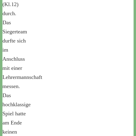
(Kl.12)
durch.
Das
Siegerteam
durfte sich
im
Anschluss
mit einer
Lehrermannschaft
messen.
Das
hochklassige
Spiel hatte
am Ende
keinen