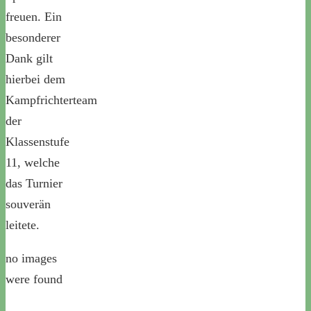
freuen. Ein
besonderer
Dank gilt
hierbei dem
Kampfrichterteam
der
Klassenstufe
11, welche
das Turnier
souverän
leitete.
no images
were found