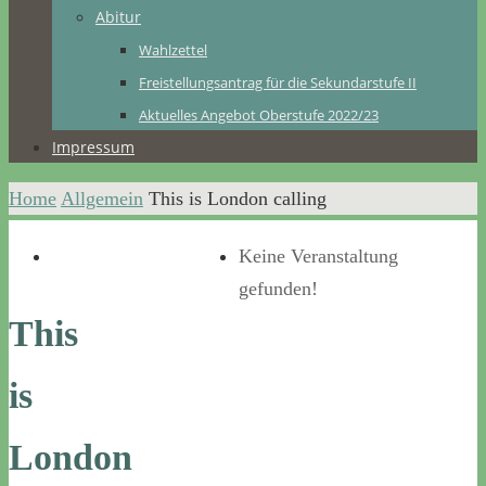
Abitur
Wahlzettel
Freistellungsantrag für die Sekundarstufe II
Aktuelles Angebot Oberstufe 2022/23
Impressum
Home
Allgemein
This is London calling
Keine Veranstaltung
gefunden!
This
is
London