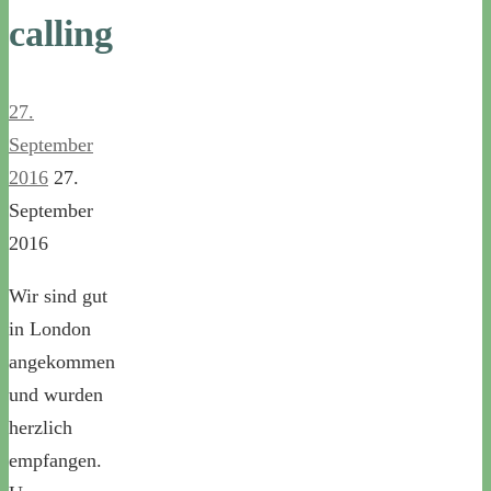
calling
27.
September
2016
27.
September
2016
Wir sind gut
in London
angekommen
und wurden
herzlich
empfangen.