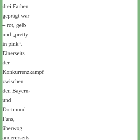
drei Farben
geprägt war
– rot, gelb
und „pretty
in pink“.
Einerseits
der
Konkurrenzkampf
zwischen
den Bayern-
und
Dortmund-
Fans,
überwog
andererseits