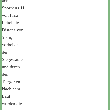
der
Sportkurs 11
von Frau
Leitel die
Distanz von
5 km,
vorbei an
der
Siegessäule
und durch
den
Tiergarten.
Nach dem
Lauf
wurden die