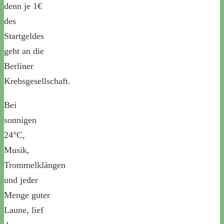
denn je 1€
des
Startgeldes
geht an die
Berliner
Krebsgesellschaft.
Bei
sonnigen
24°C,
Musik,
Trommelklängen
und jeder
Menge guter
Laune, lief