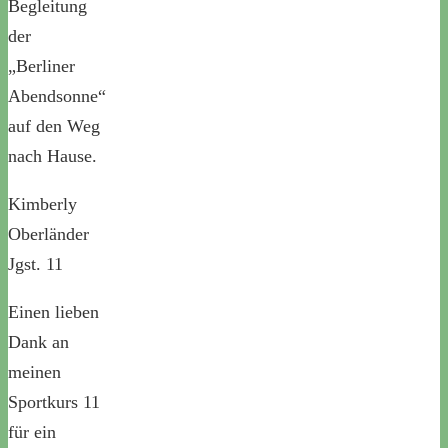
Begleitung
der
„Berliner
Abendsonne“
auf den Weg
nach Hause.
Kimberly
Oberländer
Jgst. 11
Einen lieben
Dank an
meinen
Sportkurs 11
für ein