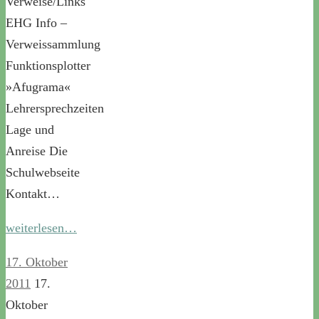
Verweise/Links
EHG Info –
Verweissammlung
Funktionsplotter
»Afugrama«
Lehrersprechzeiten
Lage und
Anreise Die
Schulwebseite
Kontakt…
weiterlesen…
17. Oktober
2011
17.
Oktober