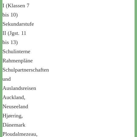
I (Klassen 7
bis 10)
Sekundarstufe
II (Jgst. 11
bis 13)
Schulinterne
Rahmenpläne
Schulpartnerschaften
und
Auslandsreisen
Auckland,
Neuseeland
Hjørring,
Dänemark
Ploudalmezeau,