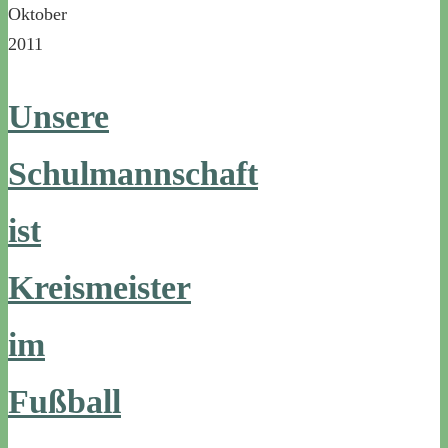
Oktober
2011
Unsere
Schulmannschaft
ist
Kreismeister
im
Fußball