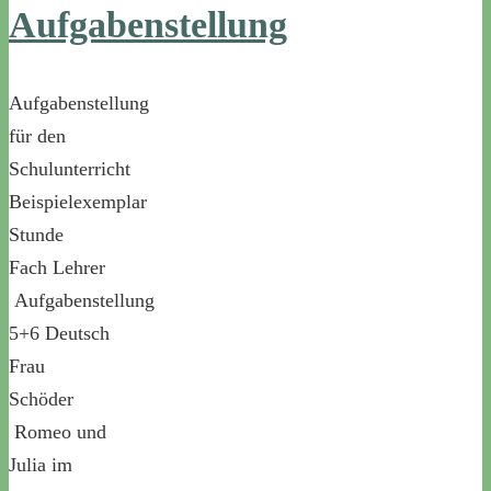
Aufgabenstellung
Aufgabenstellung
für den
Schulunterricht
Beispielexemplar
Stunde
Fach Lehrer
Aufgabenstellung
5+6 Deutsch
Frau
Schöder
Romeo und
Julia im