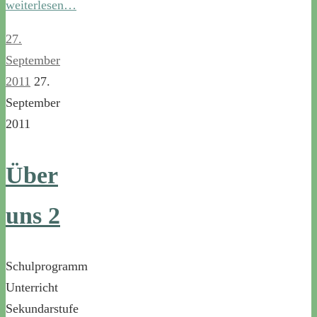
weiterlesen…
27.
September
2011
27.
September
2011
Über
uns 2
Schulprogramm
Unterricht
Sekundarstufe