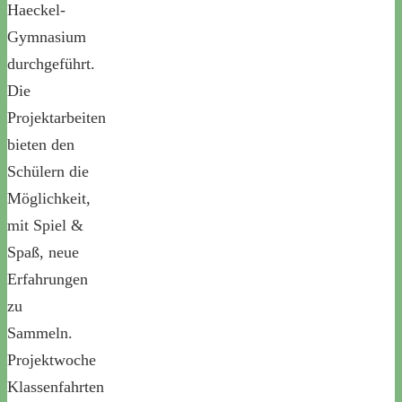
Haeckel-
Gymnasium
durchgeführt.
Die
Projektarbeiten
bieten den
Schülern die
Möglichkeit,
mit Spiel &
Spaß, neue
Erfahrungen
zu
Sammeln.
Projektwoche
Klassenfahrten