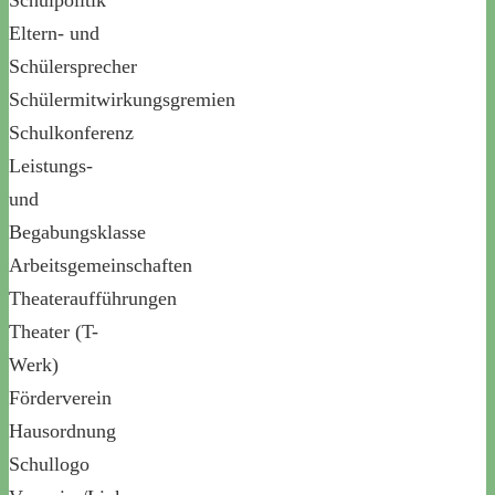
Schulpolitik
Eltern- und
Schülersprecher
Schülermitwirkungsgremien
Schulkonferenz
Leistungs-
und
Begabungsklasse
Arbeitsgemeinschaften
Theateraufführungen
Theater (T-
Werk)
Förderverein
Hausordnung
Schullogo