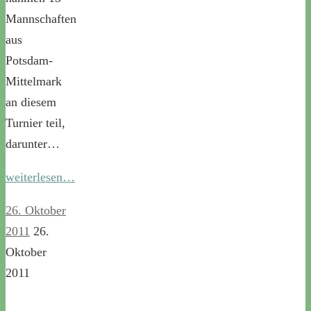
Mannschaften
aus
Potsdam-
Mittelmark
an diesem
Turnier teil,
darunter…
weiterlesen…
26. Oktober
2011
26.
Oktober
2011