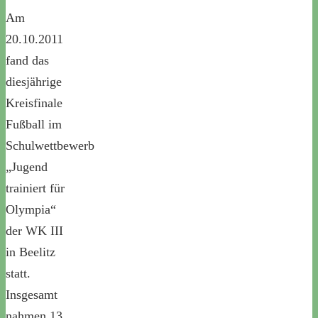
Am
20.10.2011
fand das
diesjährige
Kreisfinale
Fußball im
Schulwettbewerb
„Jugend
trainiert für
Olympia“
der WK III
in Beelitz
statt.
Insgesamt
nahmen 13