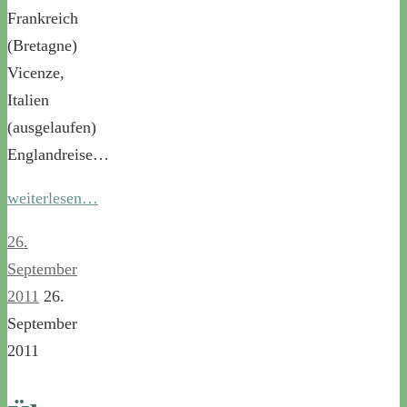
Frankreich
(Bretagne)
Vicenze,
Italien
(ausgelaufen)
Englandreise…
weiterlesen…
26.
September
2011
26.
September
2011