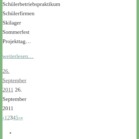
Schülerbetriebspraktikum
Schülerfirmen
Skilager
Sommerfest
Projekttag…
weiterlesen…
26.
September
2011
26.
September
2011
‹
1
2
3
4
5
›
»