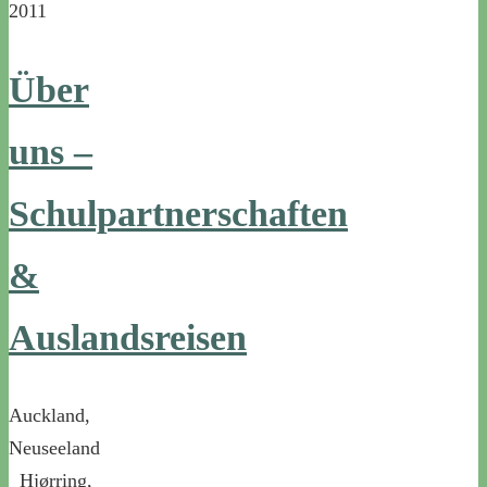
2011
Über
uns –
Schulpartnerschaften
&
Auslandsreisen
Auckland,
Neuseeland
Hjørring,