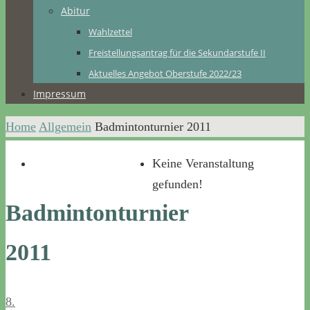
Abitur
Wahlzettel
Freistellungsantrag für die Sekundarstufe II
Aktuelles Angebot Oberstufe 2022/23
Impressum
Home
Allgemein
Badmintonturnier 2011
Keine Veranstaltung
gefunden!
Badmintonturnier
2011
8.