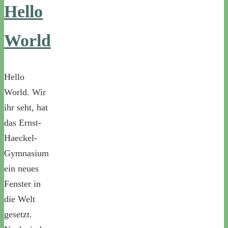
Hello
World
Hello
World. Wir
ihr seht, hat
das Ernst-
Haeckel-
Gymnasium
ein neues
Fenster in
die Welt
gesetzt.