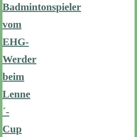
Badmintonspieler
vom
EHG-
Werder
beim
Lenne
´-
Cup