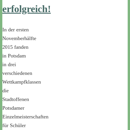
erfolgreich!
In der ersten
Novemberhälfte
2015 fanden
in Potsdam
in drei
verschiedenen
Wettkampfklassen
die
Stadtoffenen
Potsdamer
Einzelmeisterschaften
für Schüler