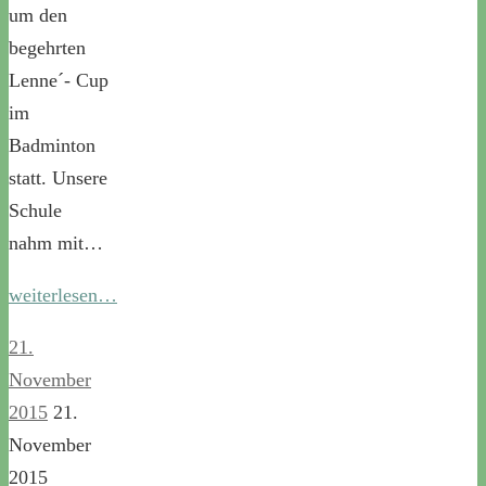
um den
begehrten
Lenne´- Cup
im
Badminton
statt. Unsere
Schule
nahm mit…
weiterlesen…
21.
November
2015
21.
November
2015