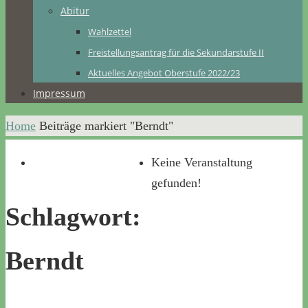
Abitur
Wahlzettel
Freistellungsantrag für die Sekundarstufe II
Aktuelles Angebot Oberstufe 2022/23
Impressum
Home
Beiträge markiert "Berndt"
Keine Veranstaltung
gefunden!
Schlagwort:
Berndt