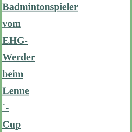
Badmintonspieler
vom
EHG-
Werder
beim
Lenne
´-
Cup