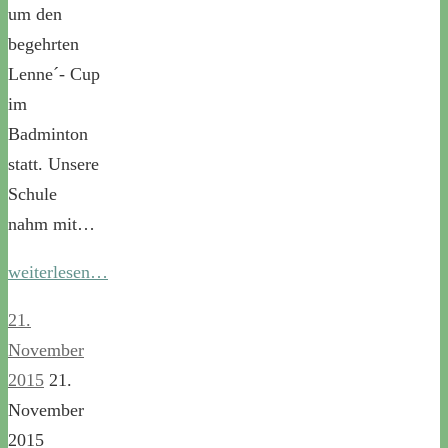
um den
begehrten
Lenne´- Cup
im
Badminton
statt. Unsere
Schule
nahm mit…
weiterlesen…
21.
November
2015
21.
November
2015