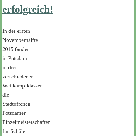
erfolgreich!
In der ersten
Novemberhälfte
2015 fanden
in Potsdam
in drei
verschiedenen
Wettkampfklassen
die
Stadtoffenen
Potsdamer
Einzelmeisterschaften
für Schüler