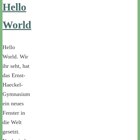
Hello
World
Hello
World. Wir
ihr seht, hat
das Ernst-
Haeckel-
Gymnasium
ein neues
Fenster in
die Welt
gesetzt.