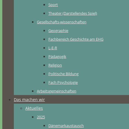
Sport
Theater (Darstellendes Spiel)
Gesellschafts-wissenschaften
Geographie
Fachbereich Geschichte am EHG
L-E-R
Pädagogik
Religion
Politische Bildung
Fach Psychologie
Arbeitsgemeinschaften
Das machen wir
Aktuelles
2025
Dänemarkaustausch