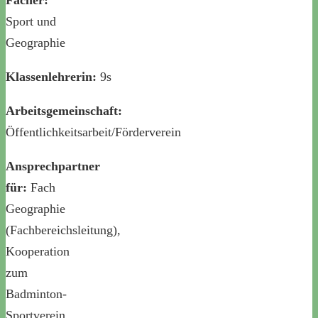
Fächer:
Sport und
Geographie
Klassenlehrerin:
9s
Arbeitsgemeinschaft:
Öffentlichkeitsarbeit/Förderverein
Ansprechpartner
für:
Fach
Geographie
(Fachbereichsleitung),
Kooperation
zum
Badminton-
Sportverein