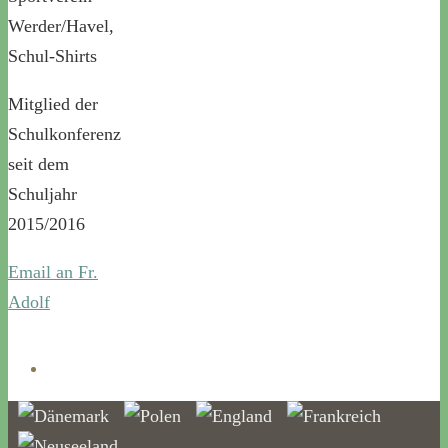
Werder/Havel,
Schul-Shirts
Mitglied der
Schulkonferenz
seit dem
Schuljahr
2015/2016
Email an Fr.
Adolf