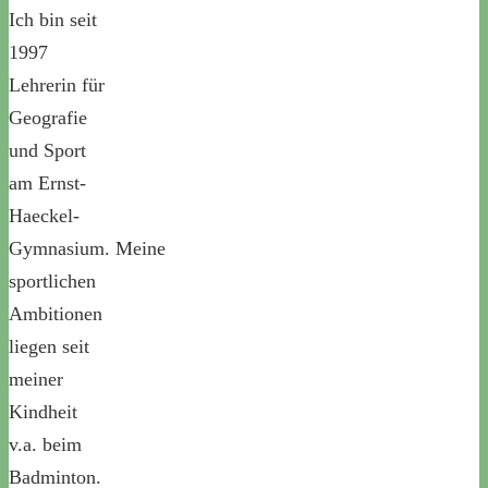
Ich bin seit
1997
Lehrerin für
Geografie
und Sport
am Ernst-
Haeckel-
Gymnasium. Meine
sportlichen
Ambitionen
liegen seit
meiner
Kindheit
v.a. beim
Badminton.