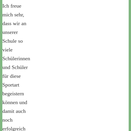
Ich freue
mich sehr,
dass wir an
unserer
Schule so
viele
Schülerinnen
und Schüler
für diese
Sportart
begeistern
können und
damit auch
noch
erfolgreich