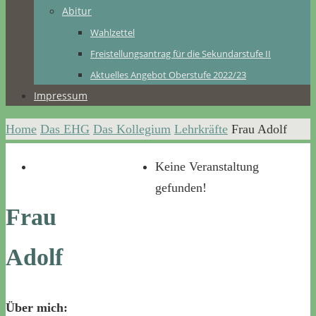
Abitur
Wahlzettel
Freistellungsantrag für die Sekundarstufe II
Aktuelles Angebot Oberstufe 2022/23
Impressum
Home
Das EHG
Das Kollegium
Lehrkräfte
Frau Adolf
Keine Veranstaltung
gefunden!
Frau
Adolf
Über mich: