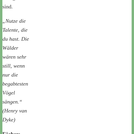
sind.
„Nutze die
Talente, die
du hast. Die
Wälder
wären sehr
still, wenn
nur die
begabtesten
Vögel
sängen.“
(Henry van
Dyke)