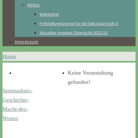
Abitur
Wahlzettel
Freistellungsantrag für die Sekundarstufe II
Aktuelles Angebot Oberstufe 2022/23
Impressum
Home
Keine Veranstaltung
gefunden!
Seminarkurs-
Geschichte-
Macht-des-
Wortes