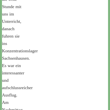
Stunde mit
uns im
Unterricht,
danach
fuhren sie
ins
Konzentrationslager
Sachsenhausen.
Es war ein
interessanter
und
aufschlussreicher
Ausflug.
Am
Nachmittag