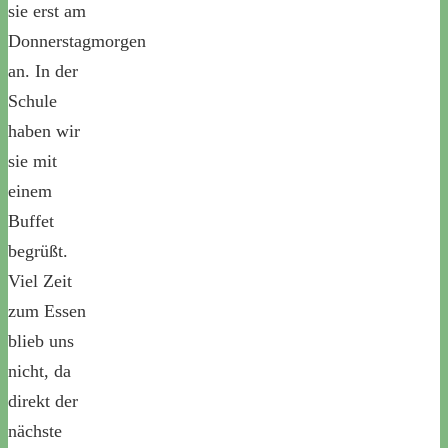
sie erst am
Donnerstagmorgen
an. In der
Schule
haben wir
sie mit
einem
Buffet
begrüßt.
Viel Zeit
zum Essen
blieb uns
nicht, da
direkt der
nächste