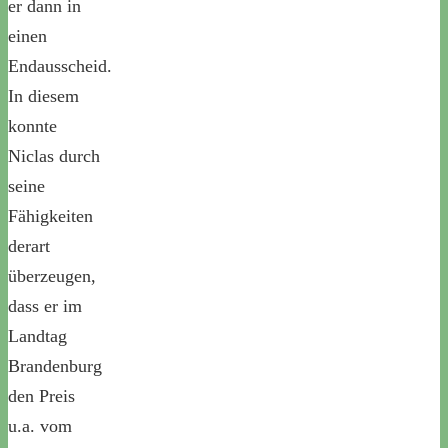
er dann in
einen
Endausscheid.
In diesem
konnte
Niclas durch
seine
Fähigkeiten
derart
überzeugen,
dass er im
Landtag
Brandenburg
den Preis
u.a. vom