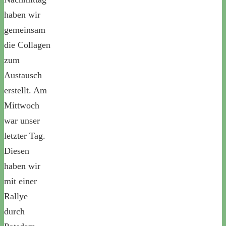
haben wir
gemeinsam
die Collagen
zum
Austausch
erstellt. Am
Mittwoch
war unser
letzter Tag.
Diesen
haben wir
mit einer
Rallye
durch