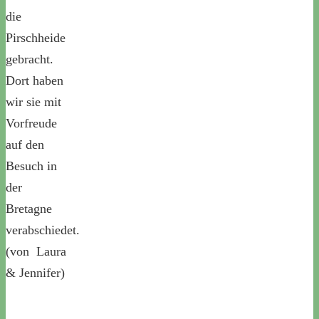
die
Pirschheide
gebracht.
Dort haben
wir sie mit
Vorfreude
auf den
Besuch in
der
Bretagne
verabschiedet.
(von Laura
& Jennifer)