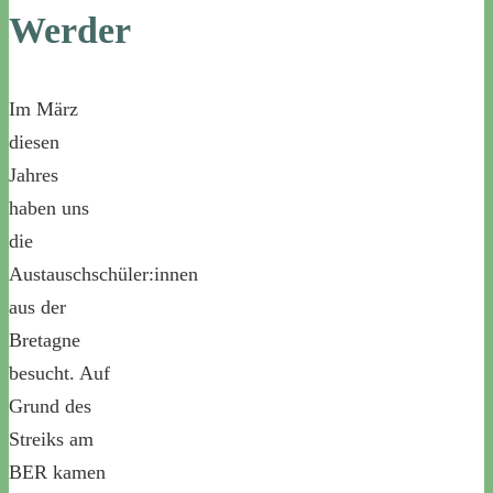
Werder
Im März
diesen
Jahres
haben uns
die
Austauschschüler:innen
aus der
Bretagne
besucht. Auf
Grund des
Streiks am
BER kamen