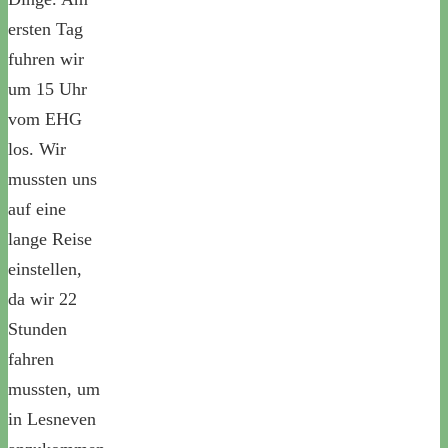
ersten Tag
fuhren wir
um 15 Uhr
vom EHG
los. Wir
mussten uns
auf eine
lange Reise
einstellen,
da wir 22
Stunden
fahren
mussten, um
in Lesneven