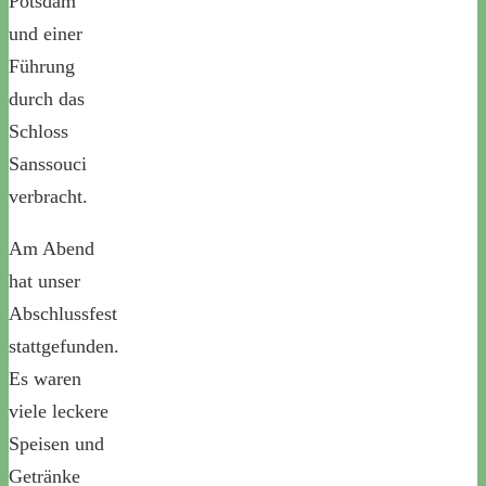
Potsdam
und einer
Führung
durch das
Schloss
Sanssouci
verbracht.
Am Abend
hat unser
Abschlussfest
stattgefunden.
Es waren
viele leckere
Speisen und
Getränke