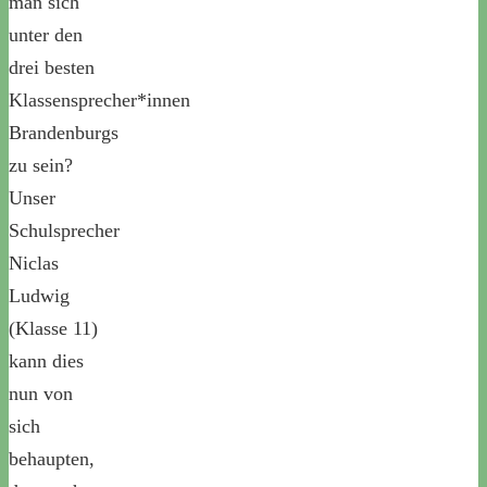
man sich
unter den
drei besten
Klassensprecher*innen
Brandenburgs
zu sein?
Unser
Schulsprecher
Niclas
Ludwig
(Klasse 11)
kann dies
nun von
sich
behaupten,