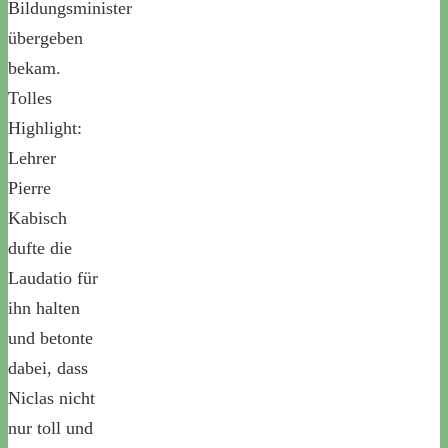
Bildungsminister
übergeben
bekam.
Tolles
Highlight:
Lehrer
Pierre
Kabisch
dufte die
Laudatio für
ihn halten
und betonte
dabei, dass
Niclas nicht
nur toll und