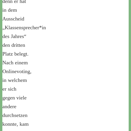
denn er hat
in dem
Ausscheid
„Klassensprecher*in
des Jahres“
den dritten
Platz belegt.
Nach einem
Onlinevoting,
in welchem
er sich
gegen viele
andere
durchsetzen
konnte, kam