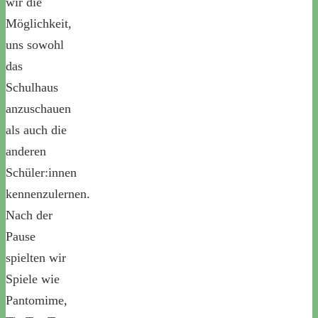
wir die
Möglichkeit,
uns sowohl
das
Schulhaus
anzuschauen
als auch die
anderen
Schüler:innen
kennenzulernen.
Nach der
Pause
spielten wir
Spiele wie
Pantomime,