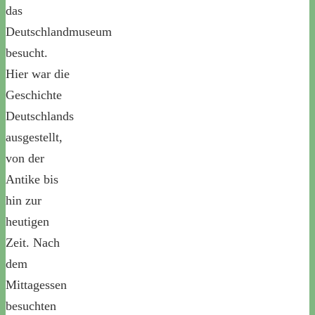
das
Deutschlandmuseum
besucht.
Hier war die
Geschichte
Deutschlands
ausgestellt,
von der
Antike bis
hin zur
heutigen
Zeit. Nach
dem
Mittagessen
besuchten