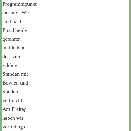
Programmpunkt
anstand. Wir
sind nach
Pirschheide
gefahren
und haben
dort vier
schöne
Stunden mit
Bowlen und
Spielen
verbracht.
Am Freitag
haben wir
vormittags