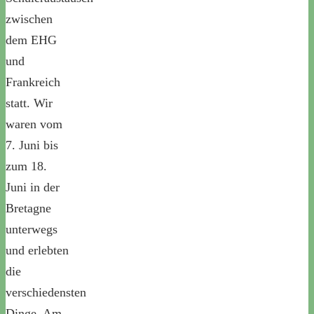
zwischen
dem EHG
und
Frankreich
statt. Wir
waren vom
7. Juni bis
zum 18.
Juni in der
Bretagne
unterwegs
und erlebten
die
verschiedensten
Dinge. Am