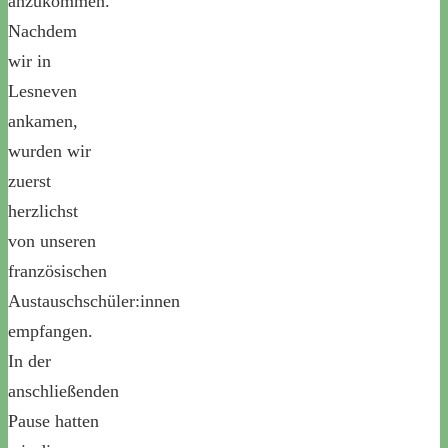
anzukommen.
Nachdem
wir in
Lesneven
ankamen,
wurden wir
zuerst
herzlichst
von unseren
französischen
Austauschschüler:innen
empfangen.
In der
anschließenden
Pause hatten