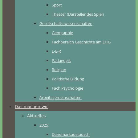
Sport
Theater (Darstellendes Spiel)
Gesellschafts-wissenschaften
Geographie
Fachbereich Geschichte am EHG
L-E-R
Pädagogik
Religion
Politische Bildung
Fach Psychologie
Arbeitsgemeinschaften
Das machen wir
Aktuelles
2025
Dänemarkaustausch