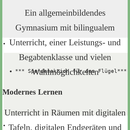
Ein allgemeinbildendes
Gymnasium mit bilingualem
Unterricht, einer Leistungs- und
Begabtenklasse und vielen
Wahlmöglichkeiten
*** Spendenaktion für den Flügel***
Modernes Lernen
Unterricht in Räumen mit digitalen
Tafeln, digitalen Endgeräten und