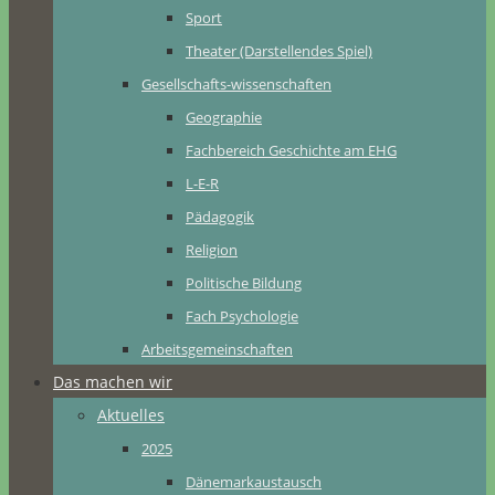
Sport
Theater (Darstellendes Spiel)
Gesellschafts-wissenschaften
Geographie
Fachbereich Geschichte am EHG
L-E-R
Pädagogik
Religion
Politische Bildung
Fach Psychologie
Arbeitsgemeinschaften
Das machen wir
Aktuelles
2025
Dänemarkaustausch